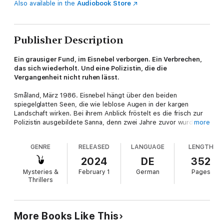
Also available in the
Audiobook Store
Publisher Description
Ein grausiger Fund, im Eisnebel verborgen. Ein Verbrechen,
das sich wiederholt. Und eine Polizistin, die die
Vergangenheit nicht ruhen lässt.
Småland, März 1986. Eisnebel hängt über den beiden
spiegelglatten Seen, die wie leblose Augen in der kargen
Landschaft wirken. Bei ihrem Anblick fröstelt es die frisch zur
Polizistin ausgebildete Sanna, denn zwei Jahre zuvor wurden
more
genau hier die blutigen Überreste eines verschwundenen
Mädchens in zwei weißen Koffern gefunden. Der grausame
GENRE
RELEASED
LANGUAGE
LENGTH
Mörder sitzt seitdem hinter Gittern – zumindest glauben das
die Einwohner des Dorfes Augu. Als Sanna erfährt, dass erneut
2024
DE
352
ein Mädchen aus dem Ort vermisst wird, stellt sie auf eigene
Mysteries &
February 1
German
Pages
Faust Nachforschungen an und stößt auf Unstimmigkeiten in
Thrillers
der damaligen Beweisführung. Auch wenn die Einwohner ihr mit
Misstrauen und Ablehnung begegnen, gibt sie nicht auf. Je
mehr sie sich im Dickicht aus Lügen und Geheimnissen
verfängt, desto entschlossener ist sie, die Wahrheit ans Licht
More Books Like This
zu zerren und das verschwundene Mädchen zu finden, bevor