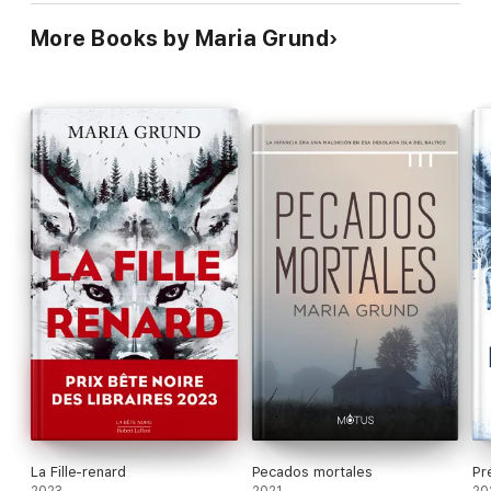
More Books by Maria Grund
La Fille-renard
Pecados mortales
Pr
2023
2021
20