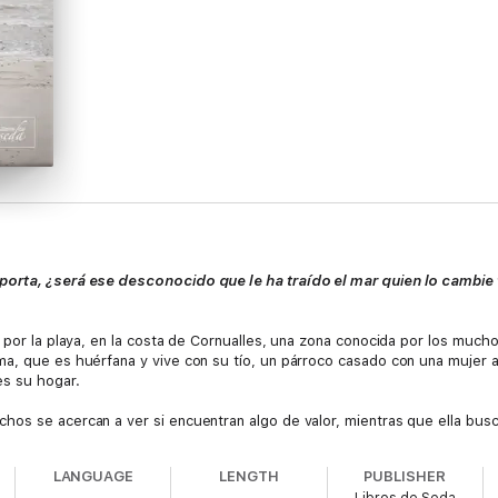
porta, ¿será ese desconocido que le ha traído el mar quien lo cambie
 por la playa, en la costa de Cornualles, una zona conocida por los mucho
a, que es huérfana y vive con su tío, un párroco casado con una mujer 
es su hogar.
os se acercan a ver si encuentran algo de valor, mientras que ella busca 
nales. Sin embargo, lo que se encuentra un día es a un hombre tendido en
lo más extraño es que una de sus heridas es una puñalada. Cuando el hom
LANGUAGE
LENGTH
PUBLISHER
 ¿Quién será? Según pasa el tiempo, todo apunta a que se trata de algui