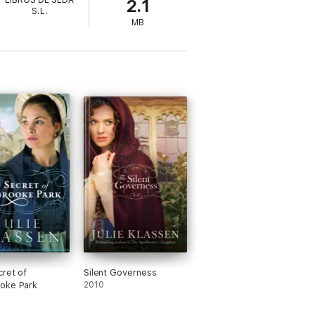
LIBROS DE SEDA
2.1
S.L.
MB
ret of
Silent Governess
oke Park
2010