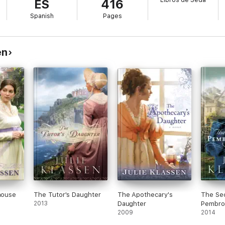
Libros de Seda
ES
416
 identidad, lo sucedido y encontrar el amor que siempre ha buscado?
Spanish
Pages
en
ehouse
The Tutor's Daughter
The Apothecary's
The Sec
2013
Daughter
Pembro
2009
2014