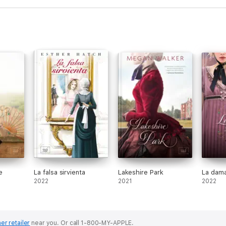
e
La falsa sirvienta
Lakeshire Park
La dama
2022
2021
2022
er retailer
near you.
Or call 1-800-MY-APPLE.