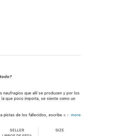
 todo?
s naufragios que allí se producen y por los
a la que poco importa, se siente como un
pistas de los fallecidos, escribe a sus
more
 la arena. Lo recoge y, entre una vecina y
bre despierta, habla muy bien, de un modo
SELLER
SIZE
en peligroso. Pero la atracción crece entre