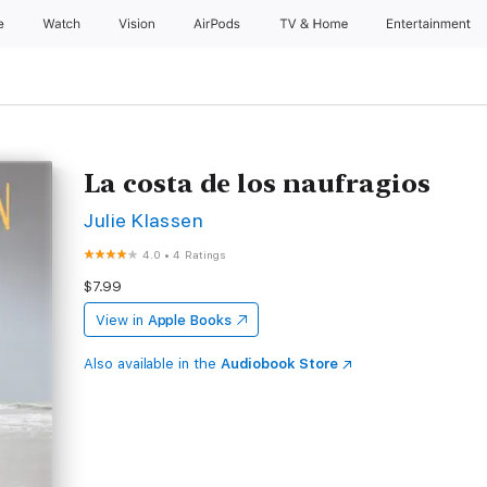
e
Watch
Vision
AirPods
TV & Home
Entertainment
La costa de los naufragios
Julie Klassen
4.0
•
4 Ratings
$7.99
View in
Apple Books
Also available in the
Audiobook Store