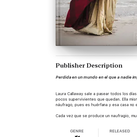
Publisher Description
Perdida en un mundo en el que a nadie im
Laura Callaway sale a pasear todos los días
pocos supervivientes que quedan. Ella mism
náufrago, pues es huérfana y esa casa no 
Cada vez que se produce un naufragio, much
parientes y les devuelve sus efectos perso
ella, se ocupan de él. Está herido, pero 
GENRE
RELEASED
muy educado, pero tiene un acento extraño.