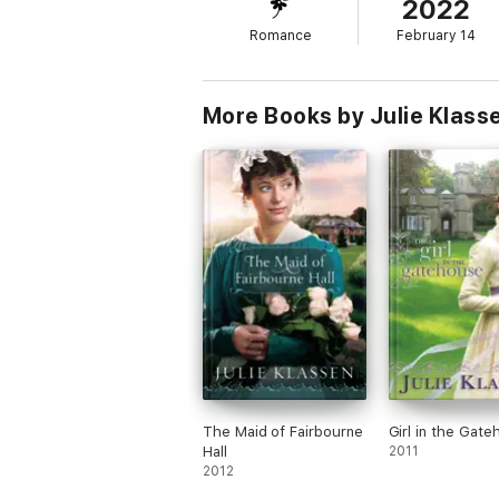
2022
ellos y… ¿Será Laura capaz de desvelar su
Romance
February 14
More Books by Julie Klass
The Maid of Fairbourne
Girl in the Gat
Hall
2011
2012