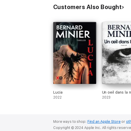
Customers Also Bought
Lucia
Un oeil dans la n
2022
2023
More ways to shop:
Find an Apple Store
or
oth
Copyright © 2024 Apple Inc. All rights reserv