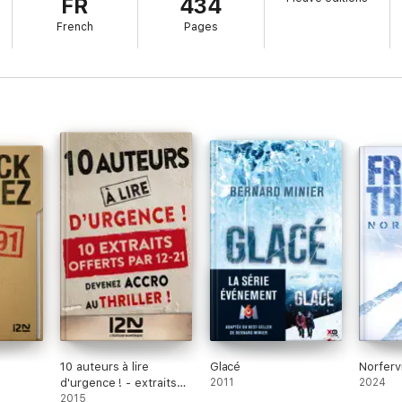
FR
434
French
Pages
10 auteurs à lire
Glacé
Norfervi
d'urgence ! - extraits
2011
2024
offerts
2015