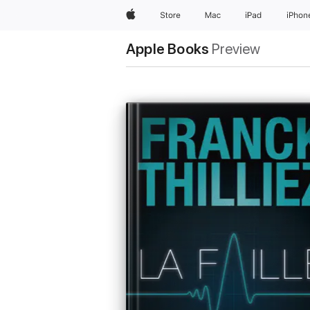
Apple
Store
Mac
iPad
iPhon
Apple Books
Preview