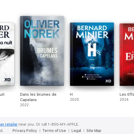
uit
Dans les brumes de
H
Les Eff
Capelans
2025
2024
2022
er retailer
near you.
Or call 1-800-MY-APPLE.
ed.
Privacy Policy
Terms of Use
Legal
Site Map