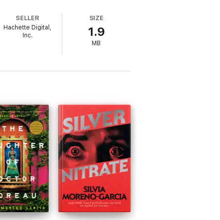
ant, fils du mécène du docteur Moreau, qui
SELLER
SIZE
Hachette Digital,
1.9
Inc.
ient bien s'embraser.
MB