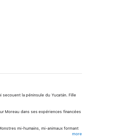
i secouent la péninsule du Yucatán. Fille
teur Moreau dans ses expériences financées
. Monstres mi-humains, mi-animaux formant
more