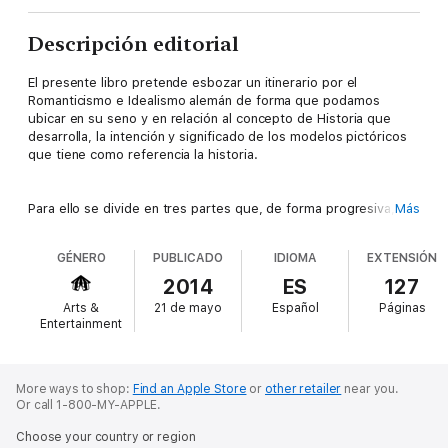
Descripción editorial
El presente libro pretende esbozar un itinerario por el
Romanticismo e Idealismo alemán de forma que podamos
ubicar en su seno y en relación al concepto de Historia que
desarrolla, la intención y significado de los modelos pictóricos
que tiene como referencia la historia.
Para ello se divide en tres partes que, de forma progresiva, van
Más
delimitando el objeto de estudio y situándolo dentro del
contexto característico del Romanticismo alemán. El primero de
GÉNERO
PUBLICADO
IDIOMA
EXTENSIÓN
estos bloques está dedicado a realizar una aproximación al
concepto de Romanticismo, a definir sus relaciones con la
2014
ES
127
Ilustración, y a contemplar los rasgos propios que lo romántico
Arts &
21 de mayo
Español
Páginas
adquiere en el ámbito de Alemania, delimitando la especificidad
Entertainment
del caso alemán, sus fuentes teóricas y la lectura que se
realiza de esas fuentes. Dicha lectura será la que desemboque
en el concepto de Historia propio del idealismo alemán, objeto
del segundo capítulo del trabajo.
More ways to shop:
Find an Apple Store
or
other retailer
near you.
Or call 1-800-MY-APPLE.
Choose your country or region
En él se observará como se construye dicho concepto a partir