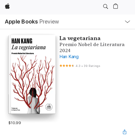
Apple
Local
Apple Books
Preview
Nav
Open
Menu
La vegetariana
Premio Nobel de Literatura
2024
Han Kang
4.3
•
39 Ratings
$10.99