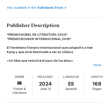
Also available in the
Audiobook Store
Publisher Description
*PREMIO NOBEL DE LITERATURA 2024*
*PREMIO BOOKER INTERNACIONAL 2016*
El fenómeno literario internacional que catapultó a Han
Kang y que está destinado a ser un clásico.
«Un libro que resistirá el paso de los años».
more
Gabi Martínez
GENRE
RELEASED
LANGUAGE
LENGTH
«Palabra a palabra,
La vegetariana
es una experiencia
extraordinaria».
2024
ES
168
Fiction &
June 13
Spanish
Pages
Daniel Hahn,
The Guardian
Literature
«Una de las escritoras más sublimes que pueblan el
escenario contemporáneo».