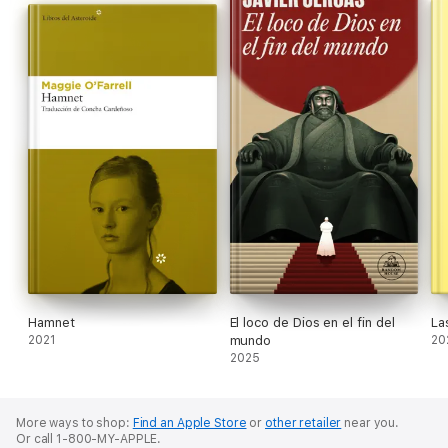
Porochista Khakpour, The New York Times
«Palabra a palabra,
La vegetariana
es una experiencia
extraordinaria».
Daniel Hahn,
The Guardian
«En el trayecto de Yeonghye afloran algunas grietas de la
sociedad y del pensamiento colectivo, como el hecho de que la
sensatez puede ser vista como locura, la sencillez como algo
problemático y el deseo de ser distinto como una amenaza».
WMagazín
Hamnet
El loco de Dios en el fin del
La
2021
mundo
20
2025
More ways to shop:
Find an Apple Store
or
other retailer
near you.
Or call 1-800-MY-APPLE.