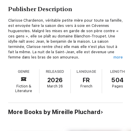
Publisher Description
Clarisse Chardenon, véritable petite mère pour toute sa famille,
est envoyée faire la saison des vers à soie en Cévennes
huguenotes. Malgré les mises en garde de son père contre «
ces gens », elle se plaît au domaine Blanchon-Troupet. Une
idylle naît avec Jean, le benjamin de la maison. La saison
terminée, Clarisse rentre chez elle mais elle n’est plus tout à
fait la même. La nuit de la Saint-Jean, elle est devenue une
femme dans les bras de son amoureux.
more
Elle cache son secret à sa famille, mais bientôt elle a
GENRE
RELEASED
LANGUAGE
LENGTH
confirmation de ses craintes : elle est enceinte... Le père
Chardenon, furieux, a décidé d’abandonner l’enfant à
2026
FR
504
l’orphelinat, la seule place selon lui pour un bâtard. C’est sans
Fiction &
March 26
French
Pages
compter sur l’immense amour de la mère pour son enfant...
Literature
More Books by Mireille Pluchard