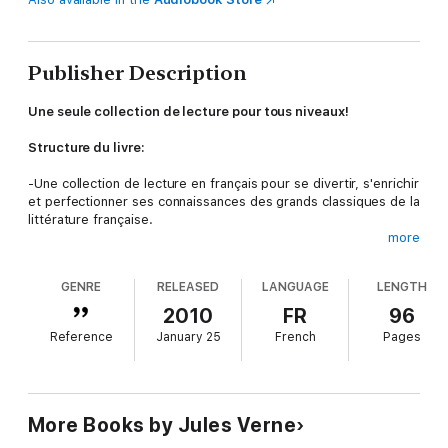
Publisher Description
Une seule collection de lecture pour tous niveaux!
Structure du livre:
-Une collection de lecture en français pour se divertir, s'enrichir
et perfectionner ses connaissances des grands classiques de la
littérature française.
more
-Cette collection est accessible dès le niveau débutant, elle
est organisée en quatre niveaux: A1, A2, B1, B2.
GENRE
RELEASED
LANGUAGE
LENGTH
-La définition des mots et des expressions difficiles figure en
2010
FR
96
bas de page.
Reference
January 25
French
Pages
Descriptif:
A la suite d'un pari avec les membres de son club, Phileas
Fogg, accompagné de son domestique Passe-Partout,
More Books by Jules Verne
s'embarque pour un tour du monde en 80 jours. Nous sommes