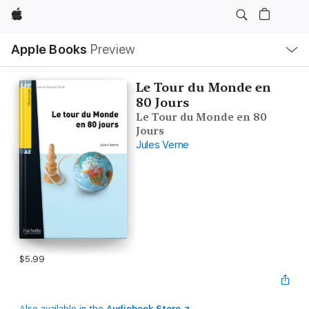
Apple
Local
Apple Books
Preview
Nav
Open
Menu
Le Tour du Monde en
80 Jours
Le Tour du Monde en 80
Jours
Jules Verne
$5.99
Also available in the
Audiobook Store