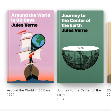
en 1872... Gagnera t'il son pari?
Around the World in 80 Days
Journey to the Center of the
20
1904
Earth
20
1904