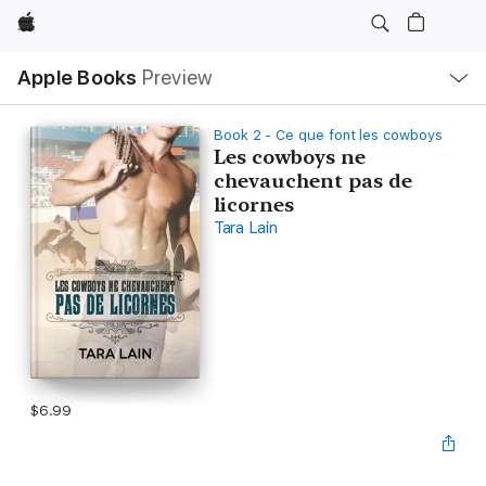
Apple
Local
Apple Books
Preview
Nav
Open
Menu
Book 2 - Ce que font les cowboys
Les cowboys ne
chevauchent pas de
licornes
Tara Lain
$6.99