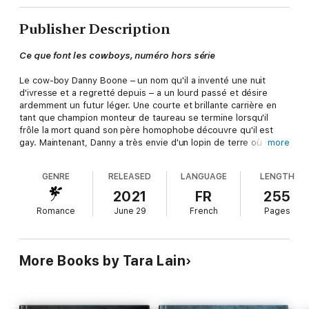
Publisher Description
Ce que font les cowboys, numéro hors série
Le cow-boy Danny Boone – un nom qu'il a inventé une nuit
d'ivresse et a regretté depuis – a un lourd passé et désire
ardemment un futur léger. Une courte et brillante carrière en
tant que champion monteur de taureau se termine lorsqu'il
frôle la mort quand son père homophobe découvre qu'il est
gay. Maintenant, Danny a très envie d'un lopin de terre où
more
pouvoir construire un ranch, assez d'argent pour compenser
une partie des études qu'il a manquées... et, secrètement, un
GENRE
RELEASED
LANGUAGE
LENGTH
mec efféminé magnifique qui aime dominer –une combinaison
aussi rare qu'une licorne.
2021
FR
255
Romance
June 29
French
Pages
Puis le ranch pour hôtes où travaille Danny attire le décorateur
de San Francisco Laurie Belmont, un jeune homme si beau qu'il
coupe le souffle des chevaux et si courageux qu'il tue presque
l'agresseur de Danny. Laurie essaie de sortir de sous la coupe
More Books by Tara Lain
d'une mère autoritaire, d'un père impuissant et d'un riche petit
ami privilégié. Mais peu importe l'attirance, leurs vies sont
totalement différentes et les cow-boys ne chevauchent pas de
licornes.