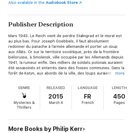
Also available in the
Audiobook Store
Publisher Description
Mars 1943. Le Reich vient de perdre Stalingrad et le moral est
au plus bas. Pour Joseph Goebbels, il faut absolument
redonner du panache à l’armée allemande et porter un coup
aux Alliés. Or sur le territoire soviétique, près de la frontière
biélorusse, à Smolensk, ville occupée par les Allemands depuis
1941, la rumeur enfle. Des milliers de soldats polonais auraient
été assassinés et enterrés dans des fosses communes. Dans la
forêt de Katyn, aux abords de la ville, des loups auraient
more
d’ailleurs déterré des fragments de corps. Qui est responsable
de ce massacre ? L’Armée rouge sans doute. Pour Goebbels,
GENRE
RELEASED
LANGUAGE
LENGTH
c’est l’occasion rêvée pour discréditer les Russes et affaiblir
les Alliés. Il a l’idée d’envoyer sur place une autorité neutre, le
2015
FR
450
Bureau des crimes de guerre, réputé anti-nazi, pour enquêter
Mysteries &
March 4
French
Pages
objectivement sur cette triste affaire. Le capitaine Bernie
Thrillers
Gunther, qui y officie est la personne idéale pour accomplir
cette délicate mission. Gunther se retrouve dans la forêt de
Katyn avec une équipe pour exhumer les quatre mille corps
des officiers polonais et découvrir la vérité, quelle qu’elle soit.
More Books by Philip Kerr