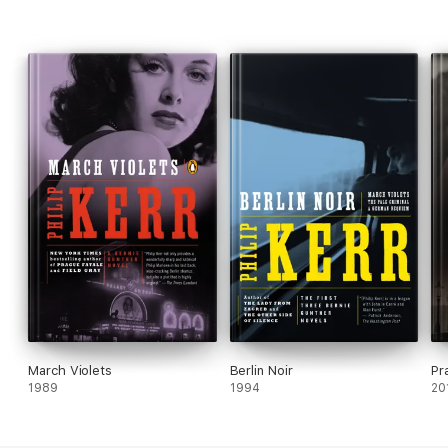
Traduit de l’anglais (Royaume-Uni) par Philippe Bonnet
March Violets
Berlin Noir
Pr
1989
1994
20