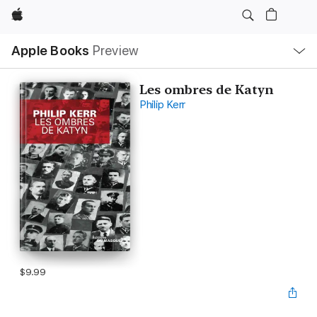
Apple
Local
Apple Books
Preview
Nav
Open
Menu
Les ombres de Katyn
Philip Kerr
$9.99