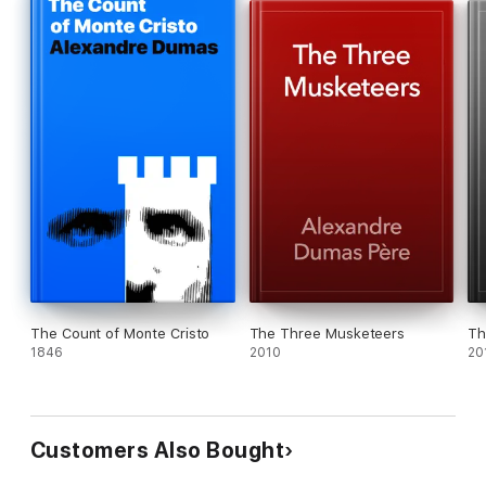
The Count of Monte Cristo
The Three Musketeers
Th
1846
2010
20
Customers Also Bought