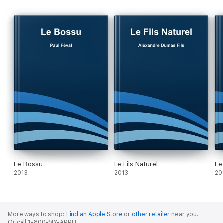
Le Bossu
Le Fils Naturel
Le
2013
2013
20
More ways to shop:
Find an Apple Store
or
other retailer
near you.
Or call 1-800-MY-APPLE.