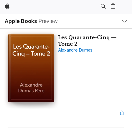
Apple
Local
Apple Books
Preview
Nav
Open
Menu
Les Quarante-Cinq —
Tome 2
Alexandre Dumas