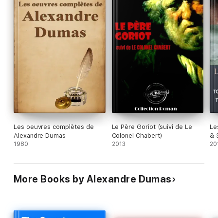
Les oeuvres complètes de
Le Père Goriot (suivi de Le
Le
Alexandre Dumas
Colonel Chabert)
& 
1980
2013
20
More Books by Alexandre Dumas