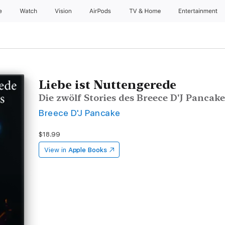
e
Watch
Vision
AirPods
TV & Home
Entertainment
Liebe ist Nuttengerede
Die zwölf Stories des Breece D'J Pancak
Breece D'J Pancake
$18.99
View in
Apple Books