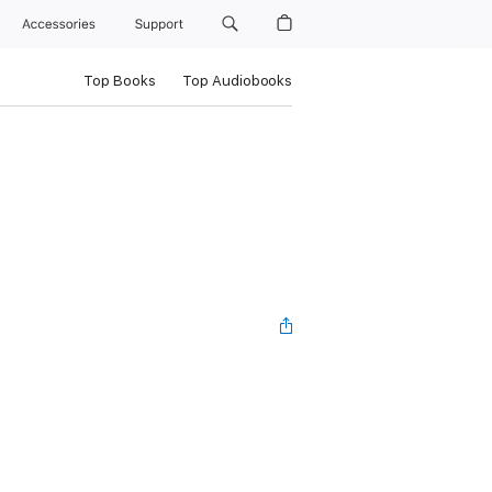
Accessories
Support
Top Books
Top Audiobooks
e