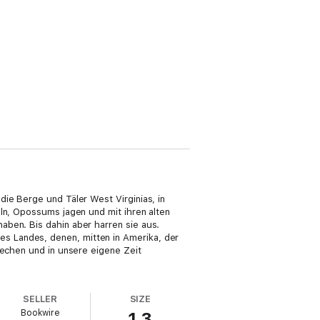
ie Berge und Täler West Virginias, in
eln, Opossums jagen und mit ihren alten
aben. Bis dahin aber harren sie aus.
s Landes, denen, mitten in Amerika, der
rechen und in unsere eigene Zeit
SELLER
SIZE
Bookwire
1.3