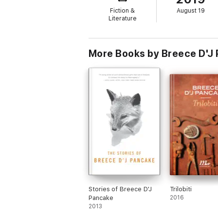
Fiction &
August 19
Literature
More Books by Breece D'J
Stories of Breece D'J
Trilobiti
Pancake
2016
2013