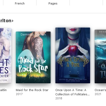
French
Pages
rlton
itlin
Maid for the Rock Star
Once Upon A Time: A
Ocean's
2017
Collection of Folktales,
2021
Fairytales and Legends
2018