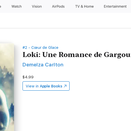
e
Watch
Vision
AirPods
TV & Home
Entertainment
#2 - Cœur de Glace
Loki: Une Romance de Gargoui
Demelza Carlton
$4.99
View in
Apple Books