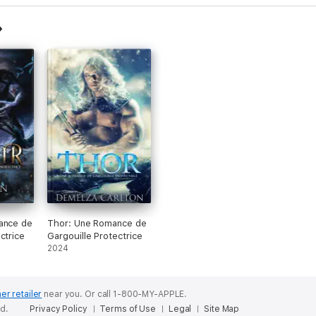
ance de
Thor: Une Romance de
ctrice
Gargouille Protectrice
2024
er retailer
near you.
Or call 1-800-MY-APPLE.
ed.
Privacy Policy
Terms of Use
Legal
Site Map