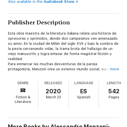
Also available in the
Audiobook Store
Publisher Description
Esta obra maestra de la literatura italiana relata una historia de
opresores y oprimidos, donde dos campesinos ven amenazado
su amor. En la ciudad de Milán del siglo XVII y bajo la sombra de
la peste cercenando vidas, la trama brota del hallazgo de un
viejo manuscrito y logra enlazar de forma magistral ficción y
realidad.
Para enmarcar las muchas desventuras de la pareja
protagonista, Manzoni crea un extenso mundo social, surcado
more
por estigmas e injusticias, donde todos los personajes quedan
magistralmente caracterizados y despiertan en el lector piedad
GENRE
RELEASED
LANGUAGE
LENGTH
y amor, risa, desprecio o admiración. El autor los retrata
mientras muestra su afecto por el pueblo anónimo, y elige para
2020
ES
542
ello a los humildes como héroes de su novela. El resultado
Fiction &
March 23
Spanish
Pages
marca en Italia el inicio de la novela moderna de corte realista.
Literature
More Books by Alessandro Manzoni