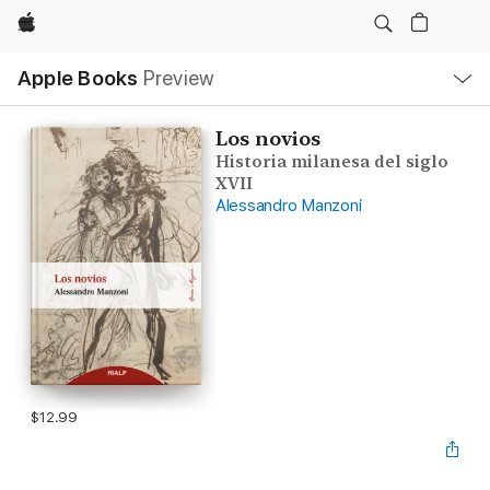
Apple
Local
Apple Books
Preview
Nav
Open
Menu
Los novios
Historia milanesa del siglo
XVII
Alessandro Manzoni
$12.99