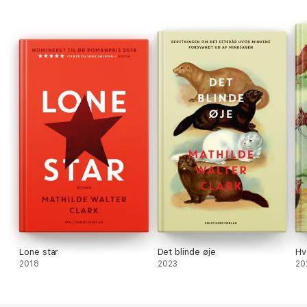
Lone star
Det blinde øje
Hv
2018
2023
20