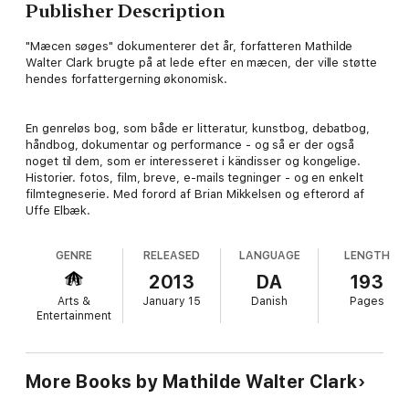
Publisher Description
"Mæcen søges" dokumenterer det år, forfatteren Mathilde
Walter Clark brugte på at lede efter en mæcen, der ville støtte
hendes forfattergerning økonomisk.
En genreløs bog, som både er litteratur, kunstbog, debatbog,
håndbog, dokumentar og performance - og så er der også
noget til dem, som er interesseret i kändisser og kongelige.
Historier. fotos, film, breve, e-mails tegninger - og en enkelt
filmtegneserie. Med forord af Brian Mikkelsen og efterord af
Uffe Elbæk.
GENRE
RELEASED
LANGUAGE
LENGTH
2013
DA
193
Arts &
January 15
Danish
Pages
Entertainment
More Books by Mathilde Walter Clark