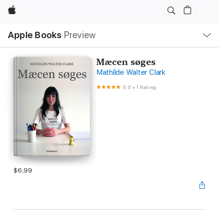
Apple
Local
Apple Books
Preview
Nav
Open
Menu
Mæcen søges
Mathilde Walter Clark
5.0
•
1 Rating
$6.99