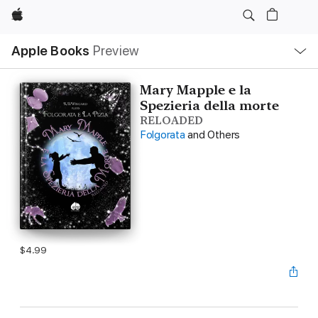
Apple
Local
Apple Books
Preview
Nav
Open
Menu
Mary Mapple e la
Spezieria della morte
RELOADED
Folgorata
and Others
$4.99