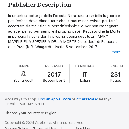
Publisher Description
In un’antica bottega della Foresta Nera, una trovatella lugubre e
pasticciona deve dimostrare che la morte non esiste per farsi
accettare da tre “zie” superstiziosissime e per non rassegnarsi
ad aver perso per sempre il proprio papà. Peccato che la Morte
in persona la consideri la propria degna sostituta - MARY
MAPPLE E LA SPEZIERIA DELLA MORTE (reloaded) di Folgorata
e La Pizia (K.B. Wingard). Uscita 8 settembre 2017
more
A Schnorr, nella Foresta Nera, le tre socie della bottega
GENRE
RELEASED
LANGUAGE
LENGTH
"Spezie&Delizie" disapprovavano la morte e detestavano i
bambini, figurarsi una sventurata come Mary Mapple, trovata in
2017
IT
231
un cassonetto. Figurarsi!!!
Young Adult
September 8
Italian
Pages
Mapple lo sapeva, era strana con tutti quei lividi, le occhiaie, la
faccia pallidissima. E il fatto di essere nata il giorno dei morti,
More ways to shop:
Find an Apple Store
or
other retailer
near you.
poi, era un segno di sfortuna certa. Ma quelle tre non
Or call 1-800-MY-APPLE.
sarebbero riuscita a convincerla che la morte esistesse
Choose your country or region
davvero e avesse preso il suo papà. Perché, come il professor
Appleby avrebbe detto:
Copyright © 2024 Apple Inc. All rights reserved.
Privacy Policy
Terms of Use
Legal
Site Map