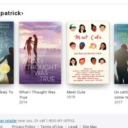
zpatrick
kely To
What I Thought Was
Meet Cute
Un catt
True
2018
come t
2014
2017
er retailer
near you.
Or call 1-800-MY-APPLE.
ed.
Privacy Policy
Terms of Use
Legal
Site Map