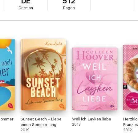
DE
512
German
Pages
 Sommer
Sunset Beach - Liebe
Weil ich Layken liebe
Herzklo
einen Sommer lang
2013
Französ
2019
2012