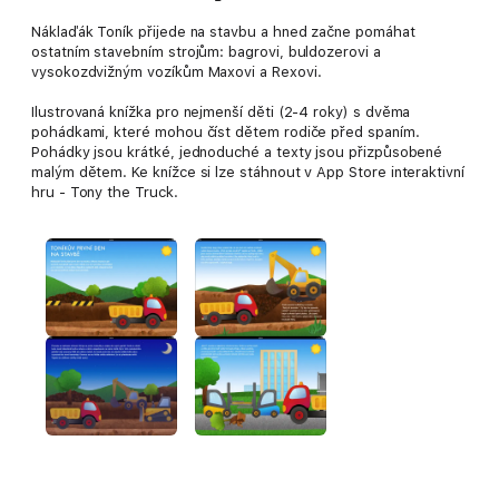
Náklaďák Toník přijede na stavbu a hned začne pomáhat
ostatním stavebním strojům: bagrovi, buldozerovi a
vysokozdvižným vozíkům Maxovi a Rexovi.
Ilustrovaná knížka pro nejmenší děti (2-4 roky) s dvěma
pohádkami, které mohou číst dětem rodiče před spaním.
Pohádky jsou krátké, jednoduché a texty jsou přizpůsobené
malým dětem. Ke knížce si lze stáhnout v App Store interaktivní
hru - Tony the Truck.