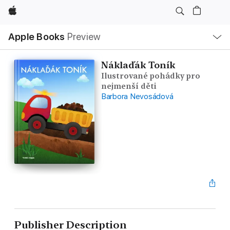
Apple
Local
Apple Books
Preview
Nav
Open
Menu
Náklaďák Toník
Ilustrované pohádky pro
nejmenší děti
Barbora Nevosádová
Publisher Description