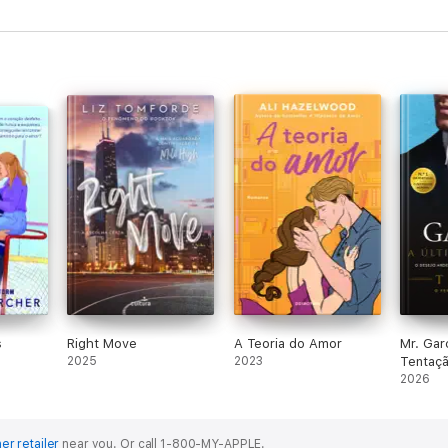
s
Right Move
A Teoria do Amor
Mr. Gar
2025
2023
Tentaç
2026
er retailer
near you.
Or call 1-800-MY-APPLE.