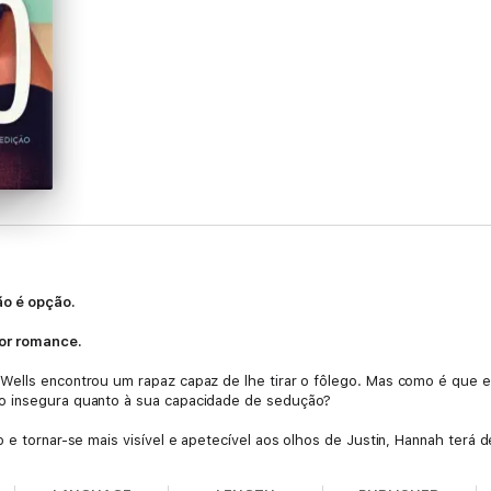
ão é opção.
or romance.
ells encontrou um rapaz capaz de lhe tirar o fôlego. Mas como é que ele 
o insegura quanto à sua capacidade de sedução?
 e tornar-se mais visível e apetecível aos olhos de Justin, Hannah terá 
versidade, que procura a ajuda dela para melhorar as notas e assim poder