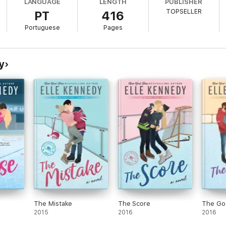
LANGUAGE
LENGTH
PUBLISHER
 de vantajoso como de imprevisível. E este jogo em que ambos decidem e
TOPSELLER
PT
416
s iniciais.
Portuguese
Pages
tar de forma exímia os sentimentos, o romance e a sensualidade desenf
ado
y
The Mistake
The Score
The Go
2015
2016
2016