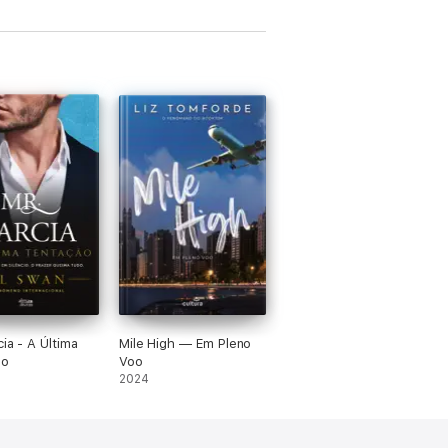
cia - A Última
Mile High — Em Pleno
ão
Voo
2024