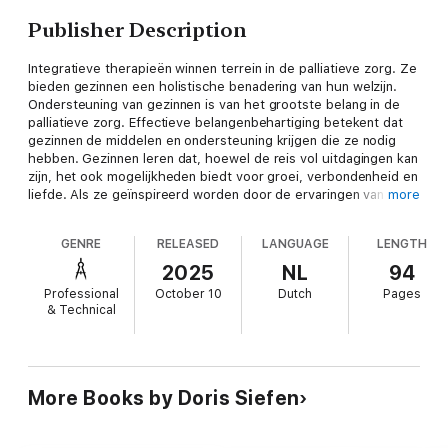
Publisher Description
Integratieve therapieën winnen terrein in de palliatieve zorg. Ze
bieden gezinnen een holistische benadering van hun welzijn.
Ondersteuning van gezinnen is van het grootste belang in de
palliatieve zorg. Effectieve belangenbehartiging betekent dat
gezinnen de middelen en ondersteuning krijgen die ze nodig
hebben. Gezinnen leren dat, hoewel de reis vol uitdagingen kan
zijn, het ook mogelijkheden biedt voor groei, verbondenheid en
liefde. Als ze geïnspireerd worden door de ervaringen van
more
anderen, kunnen ze een gevoel van verbondenheid en kracht
ontwikkelen dat de strijd van ziekte overstijgt. Door zich de
GENRE
RELEASED
LANGUAGE
LENGTH
principes van spirituele zorg, integratieve therapieën en
familieondersteuning eigen te maken, kunnen ze een
2025
NL
94
koesterende omgeving creëren die hun dierbaren eert en
Professional
October 10
Dutch
Pages
tegelijkertijd hun eigen veerkracht bevordert. Dit verandert de
& Technical
palliatieve ervaring uiteindelijk in een ervaring van hoop en
diepe betekenis.
More Books by Doris Siefen