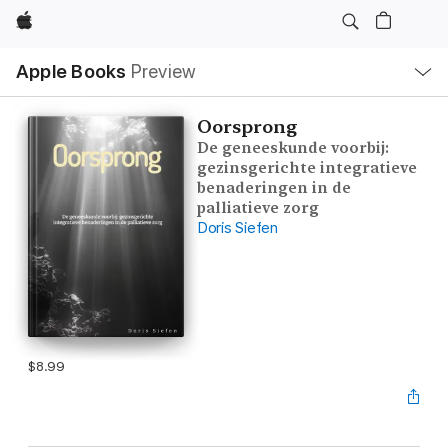
Apple
Local
Apple Books
Preview
Nav
Open
Menu
Oorsprong
De geneeskunde voorbij:
gezinsgerichte integratieve
benaderingen in de
palliatieve zorg
Doris Siefen
$8.99