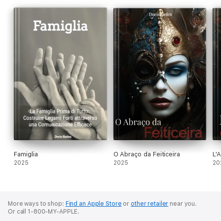
Famiglia
O Abraço da Feiticeira
L'
2025
2025
20
More ways to shop:
Find an Apple Store
or
other retailer
near you.
Or call 1-800-MY-APPLE.