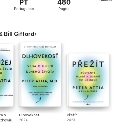
PT
480
 preciso substituir esse modelo ultrapassado por uma estratégia personal
iros sintomas.
Portuguese
Pages
, Peter Attia lança um novo olhar sobre a longevidade, em busca de saúd
lhas, mas ajudar pessoas a transformar seu modo de pensar a saúde em lo
elhor.
 Bill Gifford
ka o
Dlhovekosť
Přežít
zdrowiu
2024
2023