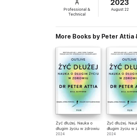
2023
da qualidade de vida. Attia acredita que é
tomadas aqui e agora, bem antes dos prime
Professional &
August 22
Technical
Com uma abordagem estratégica e científica
objetivo não é ditar regras nem apontar fa
individualizado possível para viver mais e m
More Books by Peter Attia &
Żyć dłużej. Nauka o
Żyć dłużej. Nau
długim życiu w zdrowiu
długim życiu w 
2024
2024