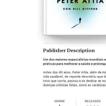
Publisher Description
Um dos maiores especialistas mundiais e
práticas para melhorar a saúde e prolong
Antes dos 40 anos, Peter Attia, além de mé
vida saudável, de repente descobriu que t
risco que corria, passou a se dedicar ao 
doenças crônicas fatais, como as cardiovas
Neste manifesto inovador, Attia revela co
pacientes estavam acostumados. Afinal, ap
GENRE
RELEASED
relacionadas ao envelhecimento. Quase se