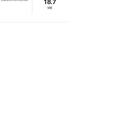
18.7
izada e proativa, na qual as medidas são
MB
e física, cognitiva e emocional. Seu
ngo prazo e, assim, criar o melhor plano