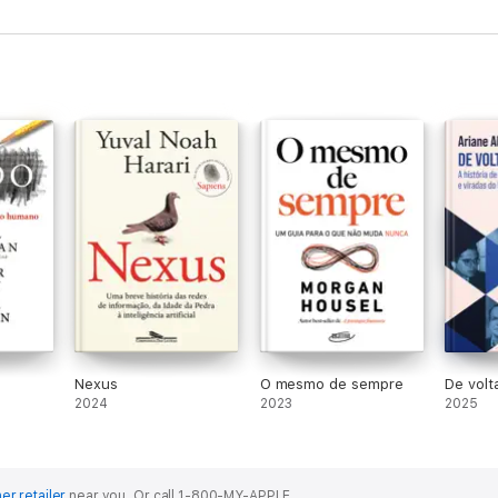
Nexus
O mesmo de sempre
De volt
2024
2023
2025
er retailer
near you.
Or call 1-800-MY-APPLE.