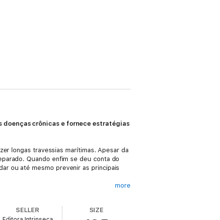
s doenças crônicas e fornece estratégias
zer longas travessias marítimas. Apesar da
reparado. Quando enfim se deu conta do
ar ou até mesmo prevenir as principais
more
ual ele e tantos outros colegas e
do no que diz respeito às doenças
SELLER
SIZE
 a longevidade em detrimento da saúde ou
Editora Intrinseca