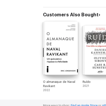
Customers Also Bought
O almanaque de Naval
Ruído
Ravikant
2021
2022
More ways to shop:
Find an Apple Store
or
oth