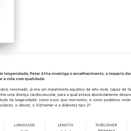
m longevidade, Peter Attia investiga o envelhecimento, o impacto da
ar a vida com qualidade.
dico renomado, já era um maratonista aquático de alto nível, capaz de fa
inha uma doença cardiovascular, para a qual estava absolutamente desp
estudo da longevidade: como e por que morremos, e como podemos retard
culares, o câncer, o Alzheimer e a diabetes tipo 2?
mo a sua jornada pessoal o fez repensar a abordagem da medicina com a q
esar de todos os seus sucessos, a medicina tradicional parece ter falha
LANGUAGE
LENGTH
PUBLISHER
mpre os tratamentos são excessivamente tardios, focados em prolongar
Intrinseca