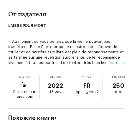
От издателя
LAISSÉ POUR MORT
« Au moment où vous pensiez que la vie ne pouvait pas
s’améliorer, Blake Pierce propose un autre chef-d’œuvre de
thriller et de mystère ! Ce livre est plein de rebondissements et
se termine sur une révélation surprenante. Je le recommande
vivement à tout lecteur friand de thrillers très bien ficelés. »
еще
--Livres et critiques de films, Roberto Mattos (au sujet de
ЖАНР
РЕЛИЗ
ЯЗЫК
ОБЪЕМ
Presque Disparue
)
2022
FR
250
Детективы и
15 мая
французский
стр.
LAISSÉ POUR MORT est le premier volume d’une nouvelle
триллеры
série de thrillers du FBI de Blake Pierce, l’auteur à succès de
PRESQUE DISPARUE (Volume 1) (en téléchargement gratuit)
qui a reçu plus de 1000 critiques à cinq étoiles.
Похожие книги
L’agent spécial du FBI Adèle Sharp est une Américaine née d’un
père allemand et d’une mère française, dotée de la triple