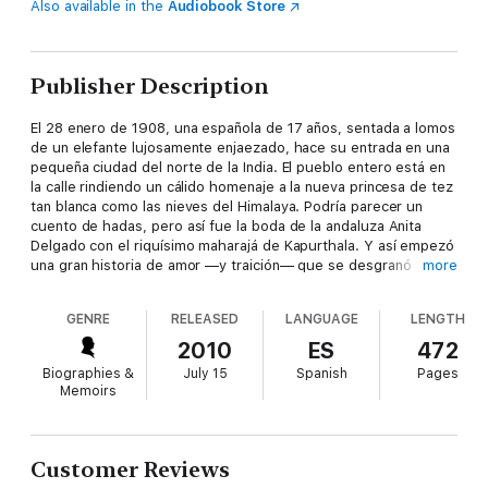
Also available in the
Audiobook Store
Publisher Description
El 28 enero de 1908, una española de 17 años, sentada a lomos
de un elefante lujosamente enjaezado, hace su entrada en una
pequeña ciudad del norte de la India. El pueblo entero está en
la calle rindiendo un cálido homenaje a la nueva princesa de tez
tan blanca como las nieves del Himalaya. Podría parecer un
cuento de hadas, pero así fue la boda de la andaluza Anita
Delgado con el riquísimo maharajá de Kapurthala. Y así empezó
una gran historia de amor —y traición— que se desgranó
more
durante casi dos décadas en el corazón de una India a punto de
extinguirse.
GENRE
RELEASED
LANGUAGE
LENGTH
Tras realizar minuciosas investigaciones en Europa y en la India,
2010
ES
472
Javier Moro —autor de
El pie de Jaipur
,
Las montañas de Buda
Biographies &
July 15
Spanish
Pages
y coautor de
Era medianoche en Bhopal
— revela con todo lujo
Memoirs
de detalles los secretos de aquella relación que culminó con
uno de los mayores escándalos ocurridos en la India inglesa. Y
nos traslada al fabuloso mundo de los maharajás, con sus
harenes de
Las mil y una noches
, sus bacanales eróticas, su
Customer Reviews
pasión por las joyas, los palacios, el flamenco, los caballos, los