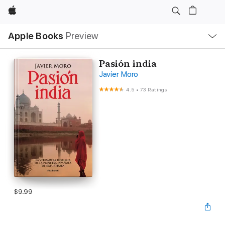
Apple
Local
Apple Books
Preview
Nav
Open
Menu
Pasión india
Javier Moro
4.5
•
73 Ratings
$9.99