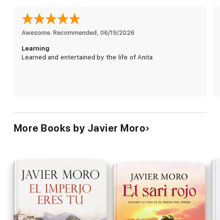
Rolls Royce y las cacerías de tigres.
«Si al final he escrito una novela —dice el autor—, no ha sido
por deseo de inventar nada, sino al contrario, para reflejar
Awesome. Recommended
, 
06/19/2026
mejor el sabor de una época, así como los olores y colores de
Learning
la India, las prodigiosas extravagancias de los últimos maharajás
Learned and entertained by the life of Anita
y la irresistible personalidad de Anita Delgado, fiel a sus
sentimientos hasta que logró conquistar su propia libertad.»
More Books by Javier Moro