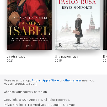
La otra Isabel
Una pasión rusa
El
2021
2015
20
More ways to shop:
Find an Apple Store
or
other retailer
near you.
Or call 1-800-MY-APPLE.
Choose your country or region
Copyright © 2024 Apple Inc. All rights reserved.
Privacy Policy
Terms of Use
Legal
Site Map