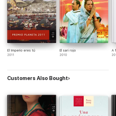
El Imperio eres tú
El sari rojo
A f
2011
2010
20
Customers Also Bought