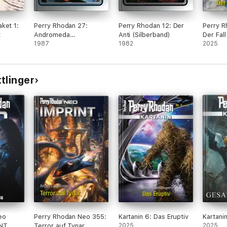
ket 1:
Perry Rhodan 27:
Perry Rhodan 12: Der
Perry R
t
Andromeda
Anti (Silberband)
Der Fal
(Silberband)
1987
1982
2025
tlinger
eo
Perry Rhodan Neo 355:
Kartanin 6: Das Eruptiv
Kartani
INT
Terror auf Tynar
2025
2025