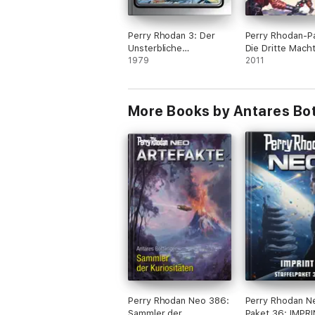
Perry Rhodan 3: Der
Perry Rhodan-Pa
Unsterbliche
Die Dritte Mach
(Silberband)
1979
2011
More Books by Antares Bot
Perry Rhodan Neo 386:
Perry Rhodan N
Sammler der
Paket 36: IMPR