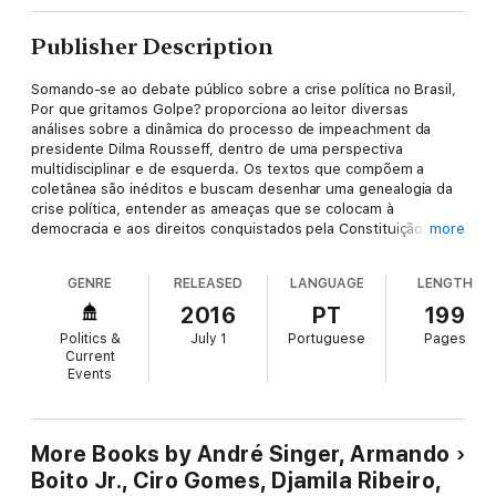
Publisher Description
Somando-se ao debate público sobre a crise política no Brasil,
Por que gritamos Golpe? proporciona ao leitor diversas
análises sobre a dinâmica do processo de impeachment da
presidente Dilma Rousseff, dentro de uma perspectiva
multidisciplinar e de esquerda. Os textos que compõem a
coletânea são inéditos e buscam desenhar uma genealogia da
crise política, entender as ameaças que se colocam à
democracia e aos direitos conquistados pela Constituição de
more
1988 e apontar caminhos de superação de nossos impasses
políticos. São trinta autores, entre pesquisadores, professores,
GENRE
RELEASED
LANGUAGE
LENGTH
ativistas, representantes de movimentos sociais, jornalistas e
figuras políticas.
2016
PT
199
Politics &
July 1
Portuguese
Pages
Current
Events
More Books by André Singer, Armando
Por que gritamos Golpe? conta ainda com epígrafe de Paulo
Boito Jr., Ciro Gomes, Djamila Ribeiro,
Arantes, textos de capa de Boaventura de Sousa Santos e