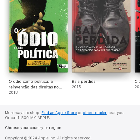
O ódio como política: a
Bala perdida
Ci
reinvenção das direitas no
2015
20
Brasil
2018
More ways to shop:
Find an Apple Store
or
other retailer
near you.
Or call 1-800-MY-APPLE.
Choose your country or region
Copyright © 2024 Apple Inc. All rights reserved.