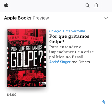
Apple
Local
Apple Books
Preview
Nav
Open
Menu
Coleção Tinta Vermelha
Por que gritamos
Golpe?
Para entender o
impeachment e a crise
política no Brasil
André Singer
and Others
$4.99