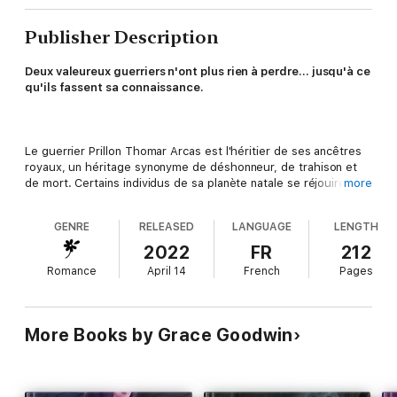
Publisher Description
Deux valeureux guerriers n'ont plus rien à perdre… jusqu'à ce
qu'ils fassent sa connaissance.
Le guerrier Prillon Thomar Arcas est l'héritier de ses ancêtres
royaux, un héritage synonyme de déshonneur, de trahison et
de mort. Certains individus de sa planète natale se réjouirent
more
de sa capture par la Ruche. D'autres poussèrent des soupirs
de soulagement. Personne ne versa la moindre larme.
GENRE
RELEASED
LANGUAGE
LENGTH
2022
FR
212
Romance
April 14
French
Pages
Thomar et Varin, son coéquipier, s'échappent et détruisent une
base ennemie ; ils frôlent la mort de près et font route vers la
Colonie, dernier bastion des hommes contaminés. A leur
arrivée, ils souffrent le martyre, leurs implants cyborg se
More Books by Grace Goodwin
déchaînent afin de prendre le contrôle des puissants guerriers.