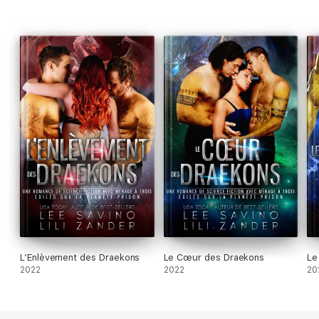
L’Enlèvement des Draekons
Le Cœur des Draekons
Le
2022
2022
20