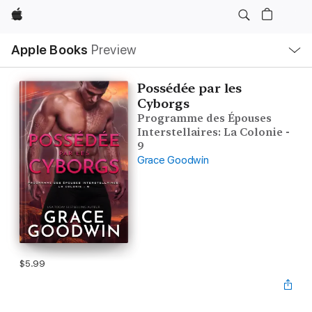
Apple
Local
Apple Books
Preview
Nav
Open
Menu
Possédée par les
Cyborgs
Programme des Épouses
Interstellaires: La Colonie -
9
Grace Goodwin
$5.99