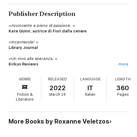
Publisher Description
«
Avvincente e pieno di passione.
»
Kate Quinn, autrice di Fiori dalla cenere
«
Incantevole!
»
Library Journal
«
Un inno alla speranza.
»
Kirkus Reviews
more
«
Veletzos incornicia abilmente una storia d'amore
GENRE
RELEASED
LANGUAGE
LENGTH
indimenticabile sullo sfondo dei drammatici eventi della
Seconda Guerra Mondiale.
»
2022
IT
360
Booklist
Fiction &
March 24
Italian
Pages
Literature
L’amore illumina anche le epoche più buie
Ungheria, 1943. Eva credeva di sapere cosa fosse l'amore.
Fidanzata con un brillante studente di medicina, pensava di
More Books by Roxanne Veletzos
avere tutto ciò che potesse desiderare. Ma, da quando il suo
sguardo ha incrociato quello di Aleandro, un giovane artista
dalle grandi ambizioni, Eva non ha più certezze. L'unica cosa