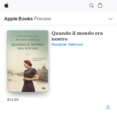
Apple
Local
Apple Books
Preview
Nav
Open
Menu
Quando il mondo era
nostro
Roxanne Veletzos
$13.99