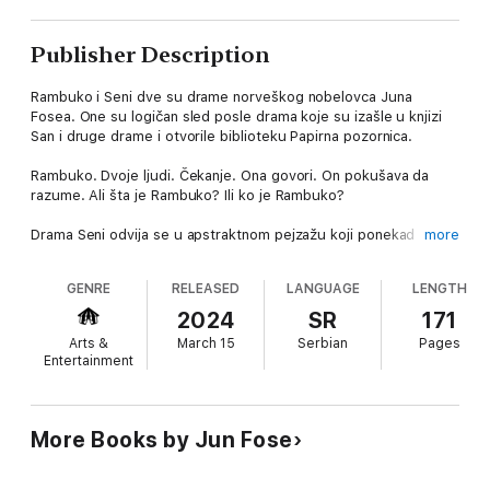
Publisher Description
Rambuko i Seni dve su drame norveškog nobelovca Juna
Fosea. One su logičan sled posle drama koje su izašle u knjizi
San i druge drame i otvorile biblioteku Papirna pozornica.
Rambuko. Dvoje ljudi. Čekanje. Ona govori. On pokušava da
razume. Ali šta je Rambuko? Ili ko je Rambuko?
Drama Seni odvija se u apstraktnom pejzažu koji ponekad
more
iznenadno poprima nove oblike. Vreme je neuhvatljivo. Narativ
je skoro odsutan, a odnosi među likovima otkrivaju se
GENRE
RELEASED
LANGUAGE
LENGTH
postepeno. Emotivna sećanja izbijaju na površinu kao fizički
vidljiva iskustva…
2024
SR
171
Arts &
March 15
Serbian
Pages
Entertainment
More Books by Jun Fose