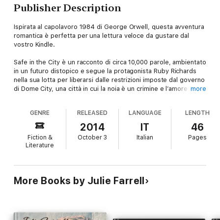
Publisher Description
Ispirata al capolavoro 1984 di George Orwell, questa avventura
romantica è perfetta per una lettura veloce da gustare dal
vostro Kindle.
Safe in the City è un racconto di circa 10,000 parole, ambientato
in un futuro distopico e segue la protagonista Ruby Richards
nella sua lotta per liberarsi dalle restrizioni imposte dal governo
di Dome City, una città in cui la noia è un crimine e l’amore è
more
proibito.
GENRE
RELEASED
LANGUAGE
LENGTH
Sotto la cupola, al sicuro dal mondo postapocalittico esterno, la
vita è fatta di confessioni pubbliche trasmesse in tv, adorazione
2014
IT
46
isterica delle celebrità e piacere fisico indotto dalle macchine.
Fiction &
October 3
Italian
Pages
Tutto è programmato e pilotato dai potenti, come in un film o in
Literature
un videogioco. Ma dopo aver smesso di prendere i sonniferi,
Ruby inizia ad essere tormentata dall’insoddisfazione e
comprende che la vita vera è molto diversa da quella che
l’Alleanza impone ai cittadini.
More Books by Julie Farrell
Quando l’affascinante Harry Heaven bussa alla sua porta nel
cuore della notte, Ruby si ritrova catapultata in un’avventura