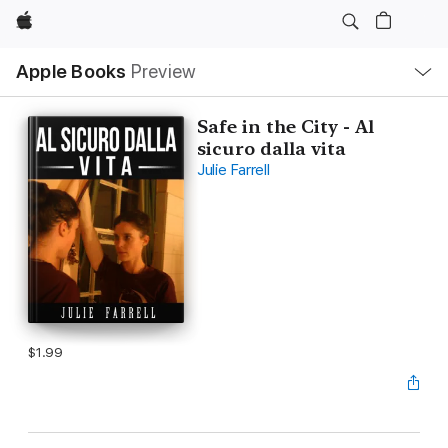
Apple
Local
Apple Books
Preview
Nav
Open
Menu
Safe in the City - Al
sicuro dalla vita
Julie Farrell
$1.99