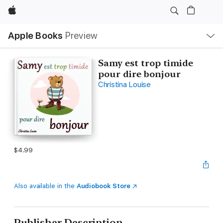
Apple
Local
Apple Books
Preview
Nav
Open
Menu
Samy est trop timide
pour dire bonjour
Christina Louise
$4.99
Also available in the
Audiobook Store
Publisher Description