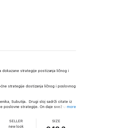
 dokazane strategije postizanja ličnog i
e strategije dostizanja ličnog i poslovnog
ika, Subutija. Drugi sloj sadrži citate iz
ove poslovne strategije. On daje svež uvid u
more
 započeo sa pedeset hiljada dolara i koja
SELLER
SIZE
new look
i za sve one koji su upoznati sa