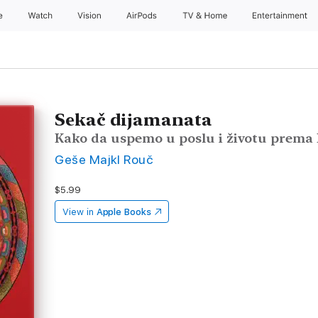
e
Watch
Vision
AirPods
TV & Home
Entertainment
Sekač dijamanata
Kako da uspemo u poslu i životu prem
Geše Majkl Rouč
$5.99
View in
Apple Books