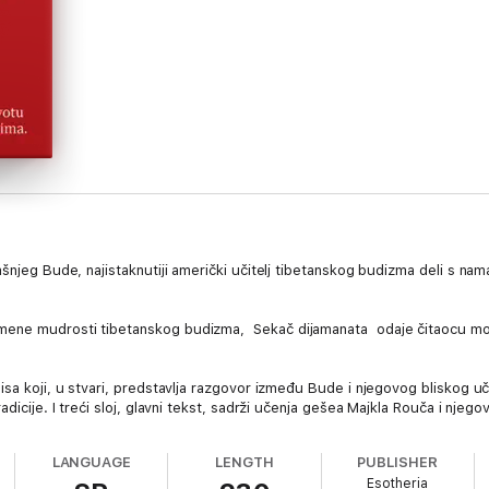
njeg Bude, najistaknutiji američki učitelj tibetanskog budizma deli s nama
ene mudrosti tibetanskog budizma, Sekač dijamanata odaje čitaocu moćn
sa koji, u stvari, predstavlja razgovor između Bude i njegovog bliskog učen
adicije. I treći sloj, glavni tekst, sadrži učenja gešea Majkla Rouča i njeg
 iskustvom osnivača dijamantske kompanije „Andin internacional“, koju je
a dolara.
LANGUAGE
LENGTH
PUBLISHER
Esotheria
anje čine Sekač dijamanata neprocenjivim izvorom vanvremenske mudrost