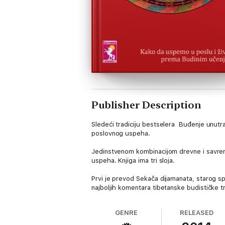
Publisher Description
Sledeći tradiciju bestselera Buđenje unutraš
poslovnog uspeha.
Jedinstvenom kombinacijom drevne i savrem
uspeha. Knjiga ima tri sloja.
Prvi je prevod Sekača dijamanata, starog spi
najboljih komentara tibetanske budističke tr
ovu drevnu mudrost koristeći se sopstvenim
sada godišnje doseže prodaje od sto milion
GENRE
RELEASED
Roučev jednostavan stil i duhovno razumev