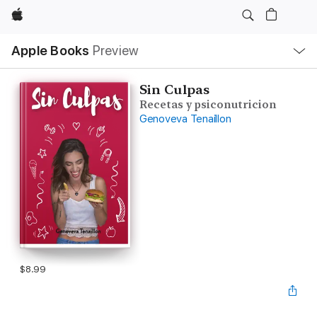
Apple
Local
Apple Books
Preview
Nav
Open
Menu
Sin Culpas
Recetas y psiconutricion
Genoveva Tenaillon
$8.99