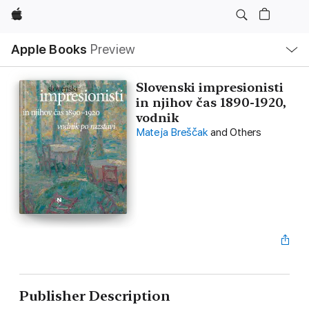
Apple
Local
Apple Books
Preview
Nav
Open
Menu
Slovenski impresionisti
in njihov čas 1890-1920,
vodnik
Mateja Breščak
and Others
Publisher Description