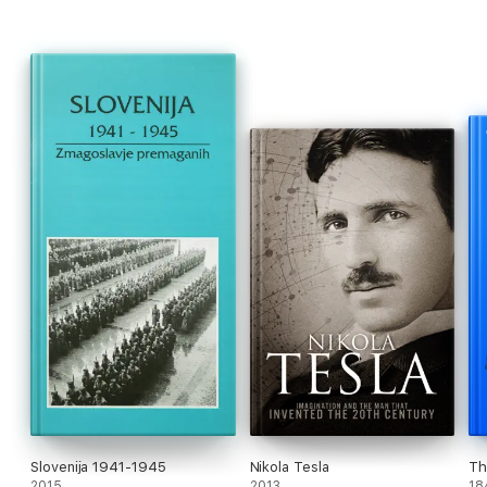
Slovenija 1941-1945
Nikola Tesla
Th
2015
2013
18