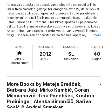
Razstava obeležuje predsedovanje Slovenije Evropski uniji in
90-letnico Narodne galerije ter omogoča javnosti, da se po kar
nekaj desetletjih spet neposredno sreča s široko priljubljenimi
in cenjenimi originali štirih mojstrov impresionistov - Jakopiča,
Jame, Groharja in Sternena - ter hkrati spozna ali pa ponovno
vzljubi številne znane slikarske sopotnike impresionizma, kot so
Anton Ažbe, Ivana Kobilca, Ferdo Vesel, Ivan Vavpotič in mnogi
drugi. Obenem želi opozoriti tudi na tedanje kiparske,
more
fotografske in arhitekturne dosežke v času, ko je popotresna
Ljubljana dobila najbolj cvetočo secesijsko podobo, po mestu
GENRE
RELEASED
LANGUAGE
LENGTH
pa je zraslo nekaj pomembnih spomenikov.
2012
SL
40
Arts &
July 26
Slovenian
Pages
V pričujočem vodniku je predstavljenih preko 50 najbolj
Entertainment
zanimivih umetnin. Na voljo je tudi obsežen razstavni katalog.
More Books by Mateja Breščak,
Barbara Jaki, Mirko Kambič, Goran
Milovanovič, Tina Ponebšek, Kristina
Preininger, Alenka Simončič, Sarival
Sosič & Andrej Smrekar