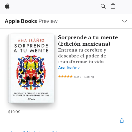
Apple
Local
Apple Books
Preview
Nav
Open
Menu
Sorprende a tu mente
(Edición mexicana)
Entrena tu cerebro y
descubre el poder de
transformar tu vida
Ana Ibañez
5.0
•
1 Rating
$10.99