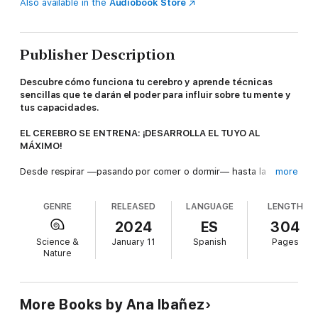
Also available in the
Audiobook Store
Publisher Description
Descubre cómo funciona tu cerebro y aprende técnicas
sencillas que te darán el poder para influir sobre tu mente y
tus capacidades.
EL CEREBRO SE ENTRENA: ¡DESARROLLA EL TUYO AL
MÁXIMO!
Desde respirar —pasando por comer o dormir— hasta la
more
capacidad para razonar, para enamorarnos o para discutir con
alguien, todo lo que hacemos pasa por el control cerebral.
GENRE
RELEASED
LANGUAGE
LENGTH
Nuestro cerebro define quiénes somos y qué potencial
tenemos, y entrenarlo para sacarle el máximo partido es
2024
ES
304
posible.
Science &
January 11
Spanish
Pages
Nature
En este libro, Ana Ibáñez repasa los problemas que más a
menudo ocupan nuestro cerebro y le impiden dar lo mejor de
sí. El estrés, la inseguridad, la ansiedad, el insomnio, la falta de
concentración o el descontrol de nuestras emociones a veces
More Books by Ana Ibañez
parecen vencernos, pero aquí tienes el manual perfecto para