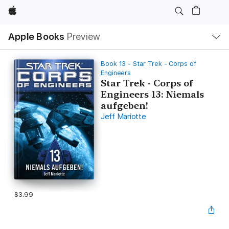
Apple
Local
Apple Books
Preview
Nav
Open
Menu
Book 13 - Star Trek - Corps of
Engineers
Star Trek - Corps of
Engineers 13: Niemals
aufgeben!
Jeff Mariotte
$3.99