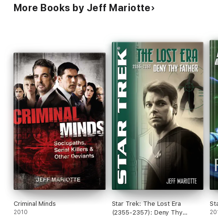
More Books by Jeff Mariotte
Criminal Minds
Star Trek: The Lost Era
St
2010
(2355-2357): Deny Thy
20