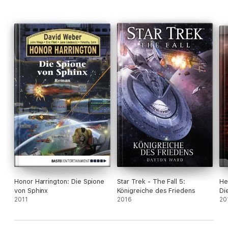
Honor Harrington: Die Spione
Star Trek - The Fall 5:
He
von Sphinx
Königreiche des Friedens
Di
2011
2016
20