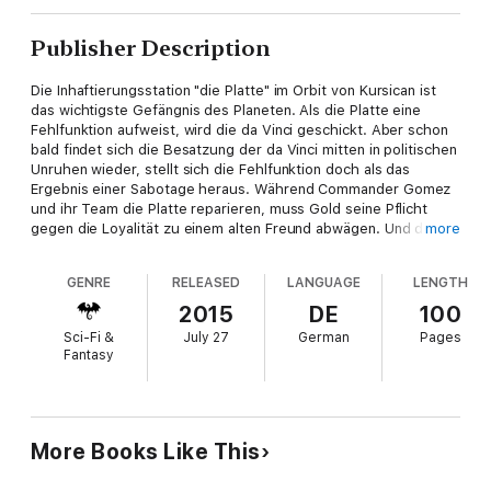
Publisher Description
Die Inhaftierungsstation "die Platte" im Orbit von Kursican ist
das wichtigste Gefängnis des Planeten. Als die Platte eine
Fehlfunktion aufweist, wird die da Vinci geschickt. Aber schon
bald findet sich die Besatzung der da Vinci mitten in politischen
Unruhen wieder, stellt sich die Fehlfunktion doch als das
Ergebnis einer Sabotage heraus. Während Commander Gomez
und ihr Team die Platte reparieren, muss Gold seine Pflicht
gegen die Loyalität zu einem alten Freund abwägen. Und das
more
bevor auf Kursican die Lage eskaliert!
GENRE
RELEASED
LANGUAGE
LENGTH
2015
DE
100
Sci-Fi &
July 27
German
Pages
Fantasy
More Books Like This