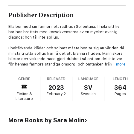
Publisher Description
Ella bor med sin farmor i ett radhus i Sollentuna. I hela sitt liv
har hon brottats med konsekvenserna av en mycket ovanlig
diagnos: hon tål inte solljus.
I heltäckande kläder och solhatt måste hon ta sig an världen då
minsta gnutta solljus kan få det att bränna i huden. Människors
blickar och viskande hade gjort dubbelt så ont om det inte var
för hennes farmors ständiga omsorg, och omtanken från
more
hennes vänner: Sebastian, Viktor och Mitra, som funnits där för
henne i vått och torrt. Men efter en incident på deras
GENRE
RELEASED
LANGUAGE
LENGTH
studentdag lämnas Ella sängliggande med svåra smärtor och
vännerna glider allt längre ifrån varandra.
2023
SV
364
Fiction &
February 2
Swedish
Pages
När Ella till hösten påbörjar sin meteorologutbildning, ett sätt
Literature
för henne att kunna få kontroll över sin tillvaro, tvingas hon för
första gången stå på egna ben. Men när hemligheter från förr
uppdagas flera år senare, inser hon att den omtanke hon så
länge uppskattat hos sina vänner kanske inte har varit enbart av
More Books by Sara Molin
godo. Och vad var det egentligen som hände den där
studentdagen?