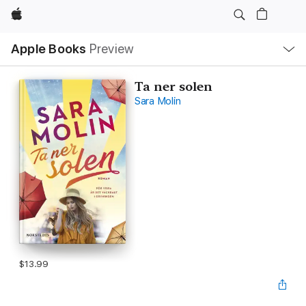
Apple
Local
Apple Books
Preview
Nav
Open
Menu
Ta ner solen
Sara Molin
$13.99