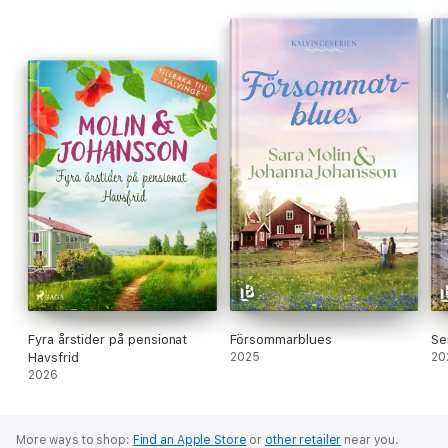
Vi får följa vännerna under nio år av vänskap, sorger och glädje.
Ta ner solen är en varm, charmig och rörande roman som
kommer skänka solljus i även den mörkaste tillvaro.
Fyra årstider på pensionat
Försommarblues
Se
Havsfrid
2025
20
2026
More ways to shop:
Find an Apple Store
or
other retailer
near you.