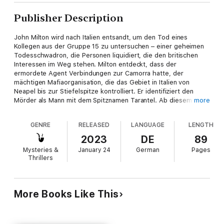
Publisher Description
John Milton wird nach Italien entsandt, um den Tod eines
Kollegen aus der Gruppe 15 zu untersuchen – einer geheimen
Todesschwadron, die Personen liquidiert, die den britischen
Interessen im Weg stehen. Milton entdeckt, dass der
ermordete Agent Verbindungen zur Camorra hatte, der
mächtigen Mafiaorganisation, die das Gebiet in Italien von
Neapel bis zur Stiefelspitze kontrolliert. Er identifiziert den
Mörder als Mann mit dem Spitznamen Tarantel. Ab diesem
more
Moment sind Tarantel und sein Boss Einträge auf Miltons
Schuldnerliste. Und alle Schulden müssen getilgt werden.
GENRE
RELEASED
LANGUAGE
LENGTH
2023
DE
89
Mysteries &
January 24
German
Pages
Thrillers
More Books Like This