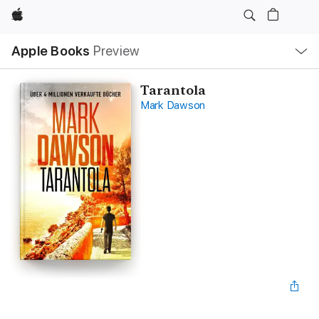
Apple
Local
Apple Books
Preview
Nav
Open
Menu
Tarantola
Mark Dawson