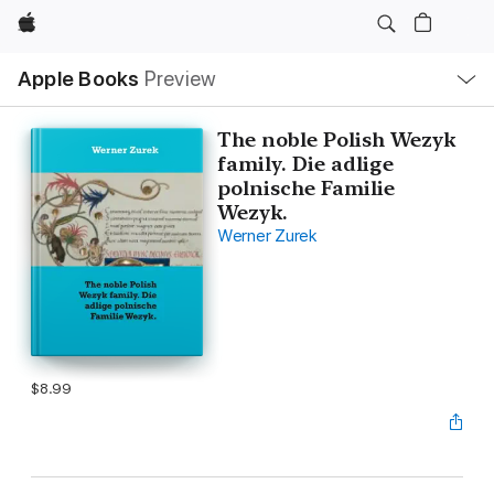
Apple
Local
Apple Books
Preview
Nav
Open
Menu
The noble Polish Wezyk
family. Die adlige
polnische Familie
Wezyk.
Werner Zurek
$8.99