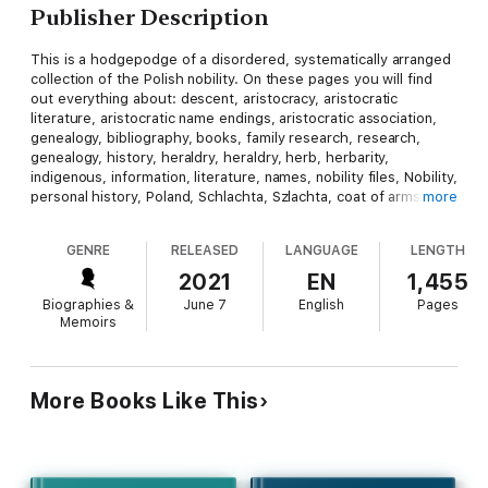
Publisher Description
This is a hodgepodge of a disordered, systematically arranged
collection of the Polish nobility. On these pages you will find
out everything about: descent, aristocracy, aristocratic
literature, aristocratic name endings, aristocratic association,
genealogy, bibliography, books, family research, research,
genealogy, history, heraldry, heraldry, herb, herbarity,
indigenous, information, literature, names, nobility files, Nobility,
personal history, Poland, Schlachta, Szlachta, coat of arms,
more
coat of arms research, coat of arms literature, nobility, coat of
arms, knight, Poland, szlachta, herb, Herbarz. Sammelsurium,
GENRE
RELEASED
LANGUAGE
LENGTH
veltemere, systematice ordinaretur collectio super principes
Poloniae, Gathering, veltimere, systemati cordinaretur collectio
2021
EN
1,455
super principes Poloniae, Rassemblement, veltimere,
Biographies &
June 7
English
Pages
ordinaretur systématique super collection Poloniae,
Memoirs
Translations in: English, German, French.
Das ist ein Sammelsurium einer ungeordneten, systematisch
angelegten Sammlung des polnischen Adels. Auf diesen Seiten
More Books Like This
erfahren Sie alles über: Abstammung, Adel, Adelsliteratur,
Adelsnamensendungen, Adelsverband, Ahnenforschung,
Bibliographie, Bücher, Familienforschung, Forschungen,
Genealogie, Geschichte, Heraldik, Heraldisch, herb, Herbarz,