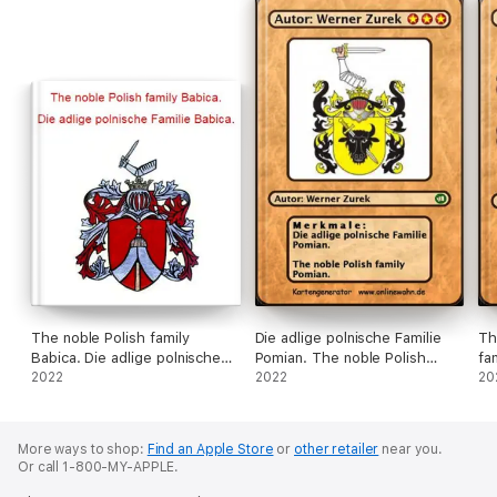
The noble Polish family
Die adlige polnische Familie
Th
Babica. Die adlige polnische
Pomian. The noble Polish
fa
Familie Babica.
2022
family Pomian.
2022
Fa
20
More ways to shop:
Find an Apple Store
or
other retailer
near you.
Or call 1-800-MY-APPLE.