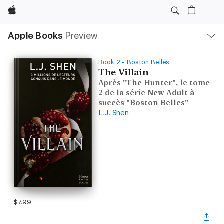
Apple
Local
Apple Books
Preview
Nav
Open
Menu
Book 2 - Boston Belles
The Villain
Après "The Hunter", le tome
2 de la série New Adult à
succès "Boston Belles"
L.J. Shen
$7.99