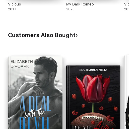
Vicious
My Dark Romeo
Vi
2017
2023
20
Customers Also Bought