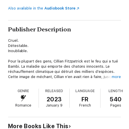
Also available in the
Audiobook Store
Publisher Description
Cruel.
Détestable.
Inoubliable.
Pour la plupart des gens, Cillian Fitzpatrick est le feu qui a tué
Bambi. La maladie qui emporte des chatons innocents. Le
réchauffement climatique qui détruit des milliers d’espèces.
Cette image de méchant, Cillian n’en avait rien à faire, jusqu’à
more
ce qu’elle commence à nuire à la Royal Pipelines Company. S’il
veut sécuriser son avenir de P-DG, il va devoir améliorer sa
GENRE
RELEASED
LANGUAGE
LENGTH
réputation. Et quoi de mieux pour cela qu’un mariage ? Un
malheur n’arrivant jamais seul, il a déjà la candidate idéale :
2023
FR
540
Perséphone Penrose. La femme à qui il a sauvé la vie quelques
Romance
January 9
French
Pages
années plus tôt et qui lui a déclaré un amour éternel avant de
se marier avec un imbécile qui l’a laissée seule et endettée.
Elle a besoin d’argent, et lui d’une épouse douce et jolie qui
saura gagner le cœur du public. D’ailleurs, s’il en avait un, il
More Books Like This
serait presque excité de faire découvrir à cette jeune idiote sa