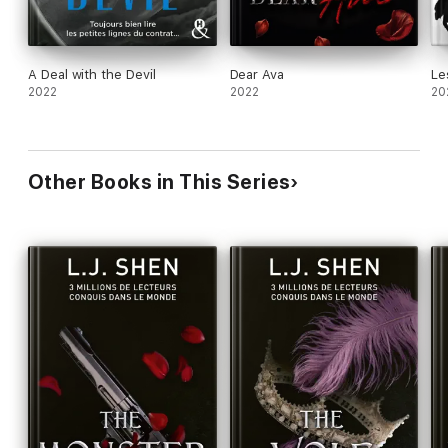
A Deal with the Devil
Dear Ava
Le
2022
2022
20
Other Books in This Series