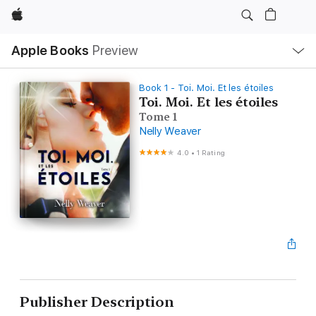
Apple
Local
Apple Books
Preview
Nav
Open
Menu
Book 1 - Toi. Moi. Et les étoiles
Toi. Moi. Et les étoiles
Tome 1
Nelly Weaver
4.0
•
1 Rating
Publisher Description