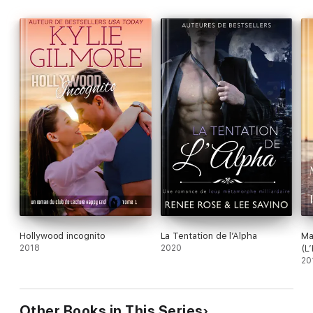
Hollywood incognito
La Tentation de l’Alpha
Ma
2018
2020
(L
To
20
Other Books in This Series