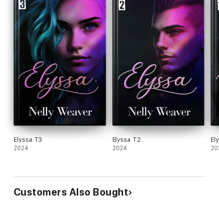
Elyssa T3
Elyssa T2
El
2024
2024
20
Customers Also Bought