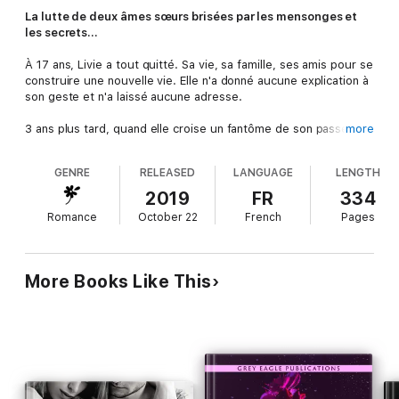
La lutte de deux âmes sœurs brisées par les mensonges et
les secrets...
À 17 ans, Livie a tout quitté. Sa vie, sa famille, ses amis pour se
construire une nouvelle vie. Elle n'a donné aucune explication à
son geste et n'a laissé aucune adresse.
3 ans plus tard, quand elle croise un fantôme de son passé,
more
ses angoisses ressurgissent.
GENRE
RELEASED
LANGUAGE
LENGTH
Alors qu'elle tente désespérément de ne pas rouvrir
d'anciennes blessures, Ethan va s'y engouffrer et demandera
2019
FR
334
des explications.
Romance
October 22
French
Pages
Pourquoi la seule fille qu'il ait aimée l'a-t-elle abandonné de la
sorte ?
More Books Like This
Qu’a-t-elle tenté de fuir, et pourquoi ?
Tant de questions restées sans réponses, qu’il compte bien
percer à jour.
~~~~~