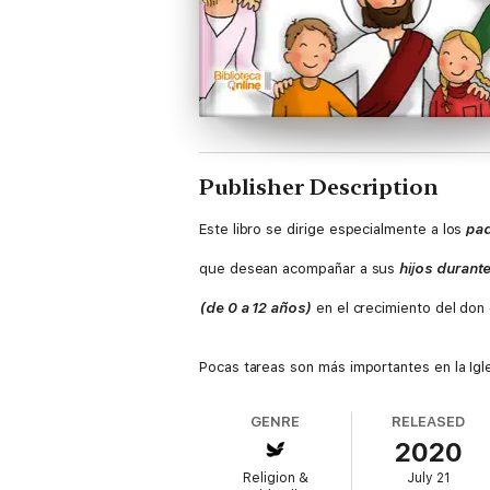
Publisher Description
Este libro se dirige especialmente a los
pad
que desean acompañar a sus
hijos durante
(de 0 a 12 años)
en el crecimiento del don 
Pocas tareas son más importantes en la Igl
la implantación y desarrollo de
Catequesis 
GENRE
RELEASED
2020
transmisión de la fe más eficaz es la que s
Religion &
July 21