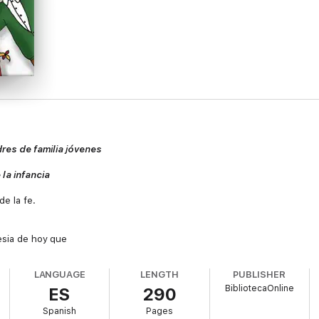
res de familia jóvenes
 la infancia
de la fe.
esia de hoy que
Familiares
, pues la
LANGUAGE
LENGTH
PUBLISHER
BibliotecaOnline
ES
290
e recibe en el propio hogar.
Spanish
Pages