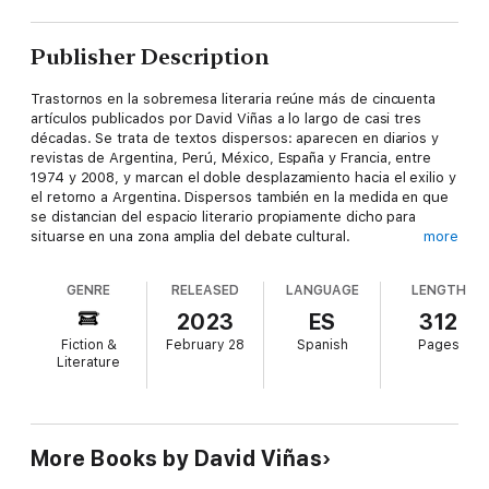
Publisher Description
Trastornos en la sobremesa literaria reúne más de cin­cuenta
artículos publicados por David Viñas a lo largo de casi tres
décadas. Se trata de textos dispersos: aparecen en diarios y
revistas de Argentina, Perú, México, España y Francia, entre
1974 y 2008, y mar­can el doble desplazamiento hacia el exilio y
el re­torno a Argentina. Dispersos también en la medida en que
se distancian del espacio literario propia­mente dicho para
situarse en una zona amplia del debate cultural.
more
De Echeverría a Marechal, de Mansilla a Walsh, pasando por
GENRE
RELEASED
LANGUAGE
LENGTH
Sarmiento, Lugones y Borges, estos artículos debaten y
problematizan las sistematizaciones de la lectura. Eso se pone
2023
ES
312
de manifiesto en las elecciones —y en las exclusiones— de los
Fiction &
February 28
Spanish
Pages
hitos, los antecedentes, las tradiciones y las perspectivas que
Literature
componen el cuerpo de la literatura argentina. Con su estilo
característico, barroco y renuente a las for­malidades,
Viñas
construye una imagen del "trastor­no" literario como una
trinchera de la lectura. Es decir, la crítica como un artefacto
que detiene la idea de conciliación social y cultural.
More Books by David Viñas