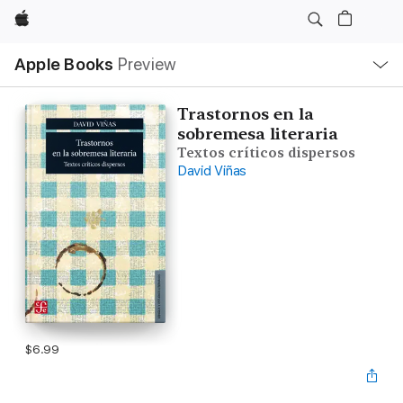
Apple
Local
Apple Books
Preview
Nav
Open
Menu
Trastornos en la
sobremesa literaria
Textos críticos dispersos
David Viñas
$6.99