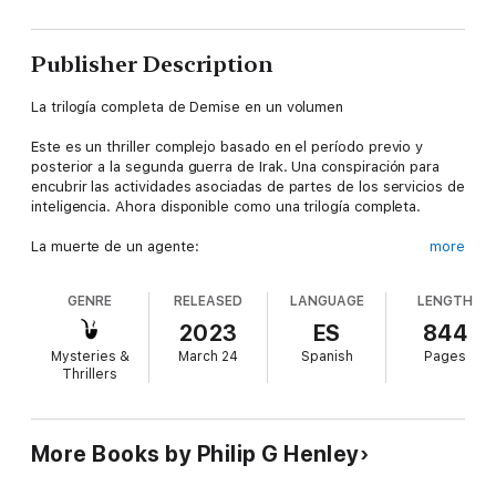
Publisher Description
La trilogía completa de Demise en un volumen
Este es un thriller complejo basado en el período previo y
posterior a la segunda guerra de Irak. Una conspiración para
encubrir las actividades asociadas de partes de los servicios de
inteligencia. Ahora disponible como una trilogía completa.
La muerte de un agente:
more
Analistas y agentes de inteligencia han desaparecido, algunos
GENRE
RELEASED
LANGUAGE
LENGTH
pueden haber sido asesinados. La prensa y la policía
sospechan que un asesino en serie anda suelto. John Slater
2023
ES
844
estaba cerca de la última víctima, es evasivo, parece no tener
Mysteries &
March 24
Spanish
Pages
antecedentes y podría ser el asesino. La segunda guerra de
Thrillers
Irak y la red de inteligencia pueden vincular a las víctimas y así
investiga la Rama Especial de la Policía Metropolitana, con la
ayuda o la traba de las Agencias de Inteligencia. Se supone que
los errores cometidos en la creación de los expedientes
More Books by Philip G Henley
utilizados para respaldar la guerra permanecerán enterrados a
ambos lados del Atlántico, pero aun así ataca un asesino y