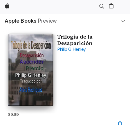
Apple
Local
Apple Books
Preview
Nav
Open
Menu
Trilogía de la
Desaparición
Philip G Henley
$9.99