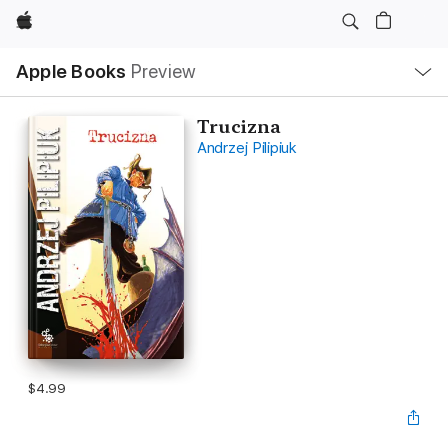
Apple
Local
Apple Books
Preview
Nav
Open
Menu
Trucizna
Andrzej Pilipiuk
$4.99