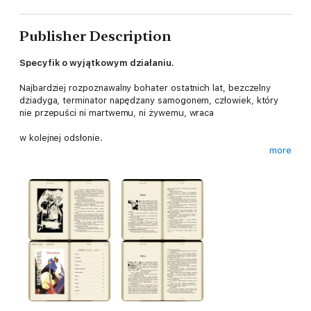
Publisher Description
Specyfik o wyjątkowym działaniu.
Najbardziej rozpoznawalny bohater ostatnich lat, bezczelny
dziadyga, terminator napędzany samogonem, człowiek, który
nie przepuści ni martwemu, ni żywemu, wraca
w kolejnej odsłonie.
more
Oto Polska widziana z perspektywy „chłopa do kości”. Jest
naprawdę ostro - ginie sztuczna szczęka, gorzałkę wychlewają
zombiaki, a diabeł proponuje partyjkę pokera.
Oto „Trucizna”, którą osobiście destylował Andrzej Pilipiuk.
Specyfik nie posiada atestu PZH. Spożywany w dowolnej ilości
silnie uzależnia. Powoduje wizje, omamy oraz ataki
niekontrolowanego śmiechu.
Egzystencja Jakuba Wędrowycza toczy się spokojnym
codziennym trybem. Jakub w towarzystwie wiernego druha
Semena cieszy się życiem tj. głównie pędzi i konsumuje