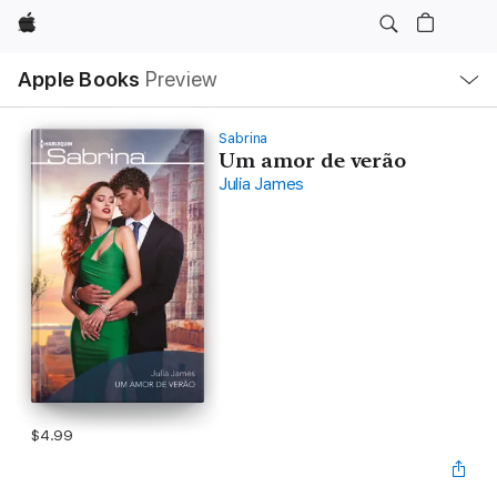
Apple
Local
Apple Books
Preview
Nav
Open
Menu
Sabrina
Um amor de verão
Julia James
$4.99