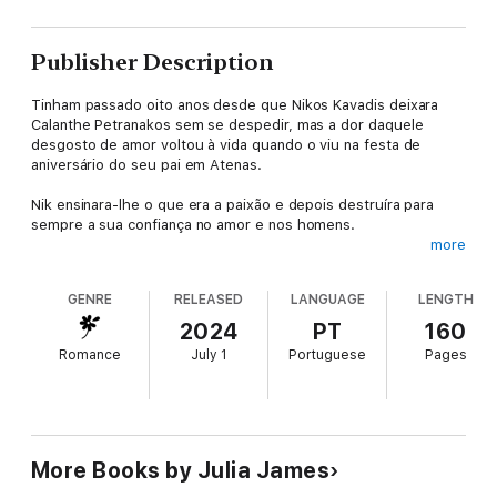
Publisher Description
Tinham passado oito anos desde que Nikos Kavadis deixara
Calanthe Petranakos sem se despedir, mas a dor daquele
desgosto de amor voltou à vida quando o viu na festa de
aniversário do seu pai em Atenas.
Nik ensinara-lhe o que era a paixão e depois destruíra para
sempre a sua confiança no amor e nos homens.
more
Era evidente que Calanthe ainda era suscetível à potente
masculinidade de Nikos, mas, mesmo assim, a proposta
GENRE
RELEASED
LANGUAGE
LENGTH
chocante do grego deixou-a sem fôlego.
2024
PT
160
Porque, embora aceitar o casamento fosse a única forma de
Romance
July 1
Portuguese
Pages
ajudar o seu pai doente, sabia que estava a voltar para a
guarida do leão.
More Books by Julia James