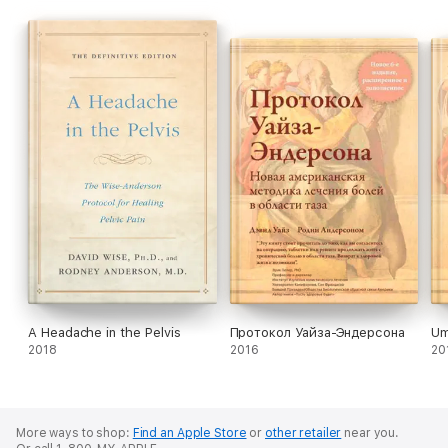
A Headache in the Pelvis
Протокол Уайза-Эндерсона
Um
2018
2016
20
More ways to shop:
Find an Apple Store
or
other retailer
near you.