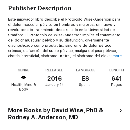
Publisher Description
Este innovador libro describe el Protocolo Wise-Anderson para
el dolor muscular pélvico en hombres y mujeres, un nuevo y
revolucionario tratamiento desarrollado en la Universidad de
Stanford. El Protocolo de Wise-Anderson implica el tratamiento
del dolor muscular pélvico y su disfunción, diversamente
diagnosticado como prostatitis, síndrome de dolor pélvico
crónico, disfunción del suelo pélvico, mialgia del piso pélvico,
cistitis intersticial, síndrome uretral, el síndrome del elevador
more
del ano, entre otros diagnósticos relacionados que afectan a
unos veinte millones de hombres y mujeres en los Estados
GENRE
RELEASED
LANGUAGE
LENGTH
Unidos. En concreto, la 6a edición de Un Dolor de Cabeza en la
Pelvis añade una nueva investigación recientemente publicada
2016
ES
641
en la revista Journal of Urology realizada por el equipo de
Health, Mind &
January 14
Spanish
Pages
Wise-Anderson donde se describe la relación de los dolorosos
Body
puntos activadores referidos y el re-crear síntomas específicos
de dolor pélvico, otra nueva investigación hecha en Stanford
sobre la relación entre la ansiedad matutina y las personas que
sufren de dolor pélvico, y las historias de primera mano de las
More Books by David Wise, PhD &
personas que se han sometido al Protocolo Wise-Anderson,
Rodney A. Anderson, MD
junto con otras nuevas secciones.