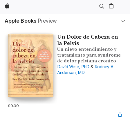
Apple
Local
Apple Books
Preview
Nav
Open
Menu
Un Dolor de Cabeza en
la Pelvis
Un nievo entendimiento y
tratamiento para syndrome
de dolor pelviana cronico
David Wise, PhD
&
Rodney A.
Anderson, MD
$9.99