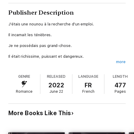
Publisher Description
J'étais une nounou à la recherche d'un emploi.
Il incarnait les ténèbres.
Je ne possédais pas grand-chose.
Il était richissime, puissant et dangereux.
more
La mission était simple, tout comme mon objectif.
GENRE
RELEASED
LANGUAGE
LENGTH
M'occuper de son fils. Faire profil bas. Et quand il s'y attendrait
le moins, le détruire.
2022
FR
477
Romance
June 22
French
Pages
Une tâche plutôt facile, en apparence. Du moins, c'est ce que
je pensais avant de croiser son regard bleu saisissant.
C'est une mauvaise idée d'embrasser l'ennemi, et pire encore,
More Books Like This
d'en tomber amoureuse.
Il ignore que mes fondations fragiles sont bâties sur des
mensonges.