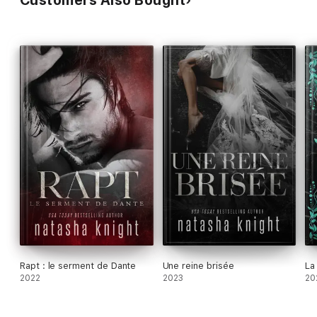
Customers Also Bought
Rapt : le serment de Dante
Une reine brisée
La
2022
2023
20