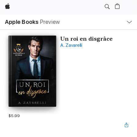
Apple
Local
Apple Books
Preview
Nav
Open
Menu
Un roi en disgrâce
A. Zavarelli
$5.99