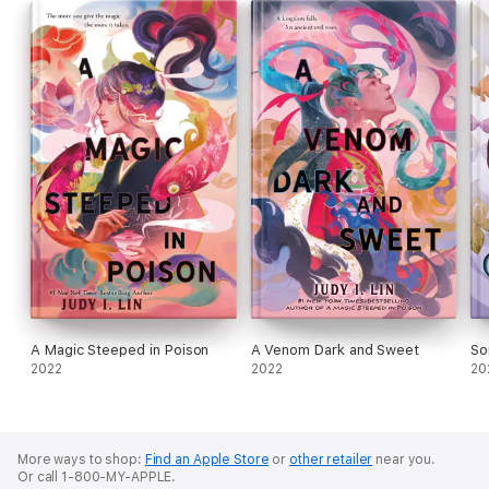
Bestseller de Publishers Weekly
A Magic Steeped in Poison
A Venom Dark and Sweet
So
2022
2022
20
More ways to shop:
Find an Apple Store
or
other retailer
near you.
Or call 1-800-MY-APPLE.