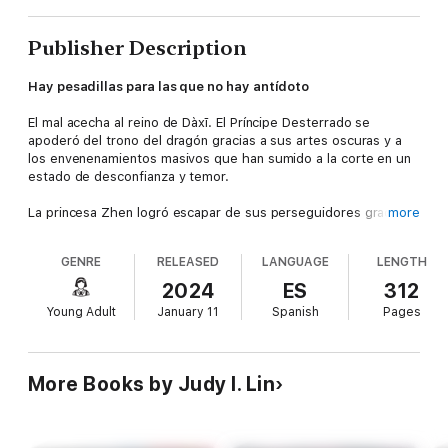
Publisher Description
Hay pesadillas para las que no hay antídoto
El mal acecha al reino de Dàxī. El Príncipe Desterrado se
apoderó del trono del dragón gracias a sus artes oscuras y a
los envenenamientos masivos que han sumido a la corte en un
estado de desconfianza y temor.
La princesa Zhen logró escapar de sus perseguidores gracias a
more
Ning, una poderosa shénnóng-shī experta en el antiguo y
delicado arte del té. Ahora, en compañía de Ruyi, su leal
GENRE
RELEASED
LANGUAGE
LENGTH
guardaespaldas, y de Shu, la hermana de Ning, Zhen recorre el
reino en busca de aliados que luchen a su lado para recuperar
2024
ES
312
el trono que le fue arrebatado.
Young Adult
January 11
Spanish
Pages
Sin embargo, a través de visiones, una misteriosa serpiente
dorada ha estado atormentando a Ning y le advierte del peligro
de una guerra sin precedentes. Un mal más antiguo y peligroso
More Books by Judy I. Lin
que cualquier intriga política ha despertado y es posible que ni
la magia sea suficiente para evitar la destrucción de su mundo.
Bestseller de The New York Times