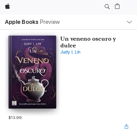
Apple
Local
Apple Books
Preview
Nav
Open
Menu
Un veneno oscuro y
dulce
Judy I. Lin
$13.99