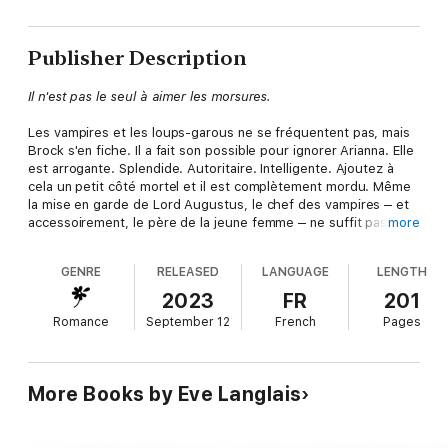
Publisher Description
Il n'est pas le seul à aimer les morsures.
Les vampires et les loups-garous ne se fréquentent pas, mais
Brock s'en fiche. Il a fait son possible pour ignorer Arianna. Elle
est arrogante. Splendide. Autoritaire. Intelligente. Ajoutez à
cela un petit côté mortel et il est complètement mordu. Même
la mise en garde de Lord Augustus, le chef des vampires ‒ et
accessoirement, le père de la jeune femme ‒ ne suffit pas à le
more
décourager.
GENRE
RELEASED
LANGUAGE
LENGTH
Quand une menace redoutable force Brock et Arianna à se
cacher, ils cèdent à la passion brûlante qui bouillonne entre eux
2023
FR
201
depuis leur rencontre. Malheureusement, le danger les
Romance
September 12
French
Pages
rattrape, et après un enlèvement et un sauvetage haletant, leur
relation est révélée au grand jour.
Leur amour survivra-t-il à l'interdiction qui sépare leurs deux
More Books by Eve Langlais
espèces ?