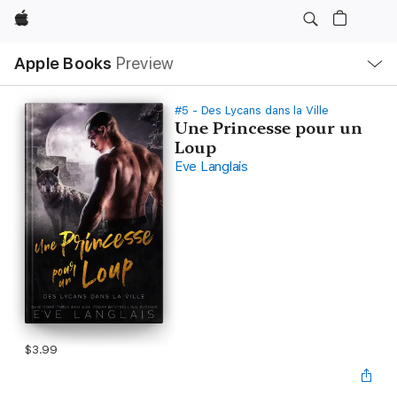
Apple
Local
Apple Books
Preview
Nav
Open
Menu
#5 - Des Lycans dans la Ville
Une Princesse pour un
Loup
Eve Langlais
$3.99