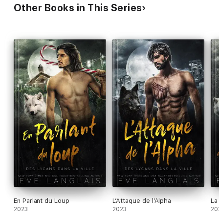
Other Books in This Series
En Parlant du Loup
L’Attaque de l’Alpha
La
2023
2023
20