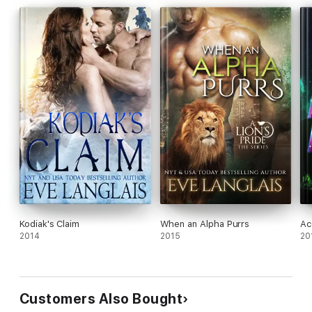
Kodiak's Claim
When an Alpha Purrs
Ac
2014
2015
20
Customers Also Bought