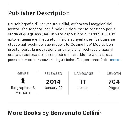
Publisher Description
L'autobiografia di Benvenuto Cellini, artista tra i maggiori del
nostro Cinquecento, non è solo un documento prezioso per la
storia di quegli anni, ma un vero capolavoro di narrativa. Il suo
autore, geniale e irrequieto, iniziò a scriverla per rivalutare se
stesso agli occhi del suo mecenate Cosimo I de' Medici: ben
presto, però, la motivazione originaria si arricchisce grazie al
gusto strepitoso per gli episodi e gli aneddoti e a una prosa
piena di umori e invenzioni linguistiche. E la personalità di
more
Cellini, tra titanismo e depressione, ricerca del bello e
attrazione per il triviale, si scolpisce nella nostra memoria.In
GENRE
RELEASED
LANGUAGE
LENGTH
questa edizione viene riproposta al lettore l'innovativa
interpretazione della Vita di Ettore Camesasca.
2014
IT
704
Biographies &
January 20
Italian
Pages
Memoirs
More Books by Benvenuto Cellini