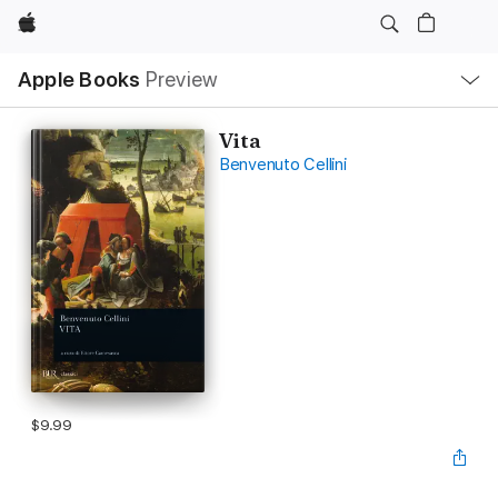
Apple
Local
Apple Books
Preview
Nav
Open
Menu
Vita
Benvenuto Cellini
$9.99