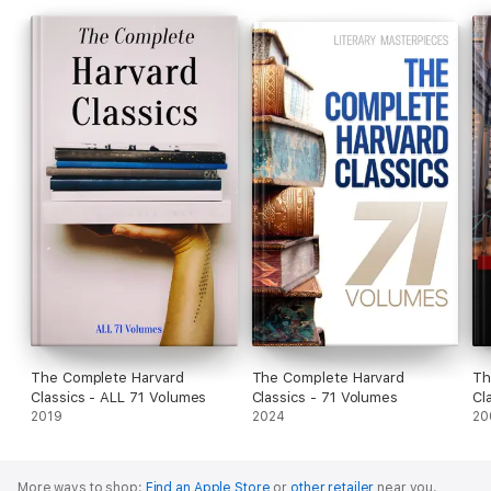
The Complete Harvard
The Complete Harvard
Th
Classics - ALL 71 Volumes
Classics - 71 Volumes
Cl
2019
2024
up
20
More ways to shop:
Find an Apple Store
or
other retailer
near you.